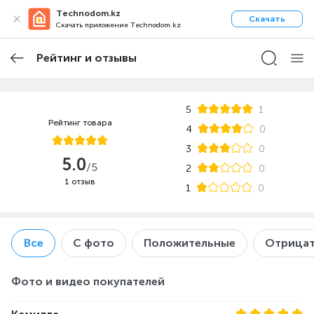
Technodom.kz
Скачать
Скачать приложение Technodom.kz
Рейтинг и отзывы
5
1
Рейтинг товара
4
0
3
0
5.0
/5
2
0
1 отзыв
1
0
Все
С фото
Положительные
Отрицат
Фото и видео покупателей