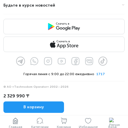
Будьте в курсе новостей
Скачать в
Скачать в
Горячая линия с 9:00 до 22:00 ежедневно
1717
© АО «Technodom Operator» 2002—2026
Мы принимаем:
2 329 990 ₸
Официальное уведомление
В корзину
Политика конфиденциальности
Главная
Категории
Корзина
Избранное
Вход