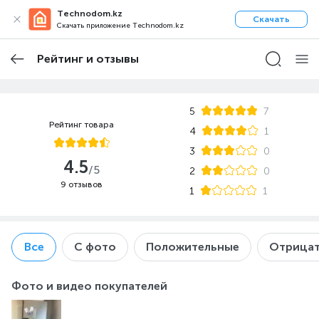
Technodom.kz
Скачать
Скачать приложение Technodom.kz
Рейтинг и отзывы
5
7
Рейтинг товара
4
1
3
0
4.5
/5
2
0
9 отзывов
1
1
Все
С фото
Положительные
Отрицат
Фото и видео покупателей