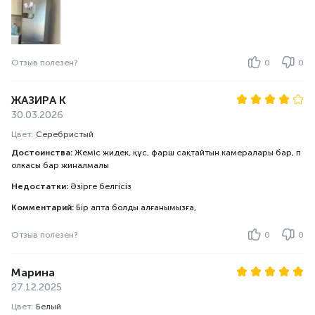
Отзыв полезен?
0
0
ЖАЗИРА К
30.03.2026
Цвет:
Серебристый
Достоинства:
Жеміс жидек, құс, фарш сақтайтын камералары бар, п
олкасы бар жиналмалы
Недостатки:
Әзірге белгісіз
Комментарий:
Бір апта болды алғанымызға,
Отзыв полезен?
0
0
Марина
27.12.2025
Цвет:
Белый