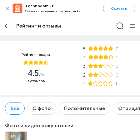
Technodom.kz
Скачать
Скачать приложение Technodom.kz
Рейтинг и отзывы
5
7
Рейтинг товара
4
1
3
0
4.5
/5
2
0
9 отзывов
1
1
Все
С фото
Положительные
Отрицат
Фото и видео покупателей