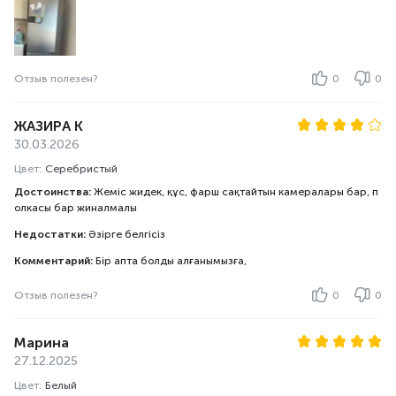
Отзыв полезен?
0
0
ЖАЗИРА К
30.03.2026
Цвет:
Серебристый
Достоинства:
Жеміс жидек, құс, фарш сақтайтын камералары бар, п
олкасы бар жиналмалы
Недостатки:
Әзірге белгісіз
Комментарий:
Бір апта болды алғанымызға,
Отзыв полезен?
0
0
Марина
27.12.2025
Цвет:
Белый