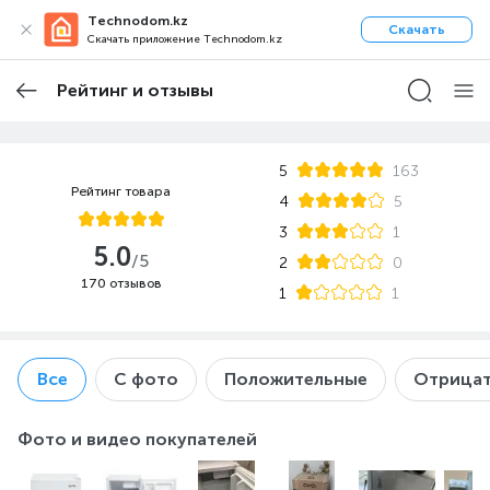
Technodom.kz
Скачать
Скачать приложение Technodom.kz
Рейтинг и отзывы
5
163
Рейтинг товара
4
5
3
1
5.0
/5
2
0
170 отзывов
1
1
Все
С фото
Положительные
Отрицат
Фото и видео покупателей