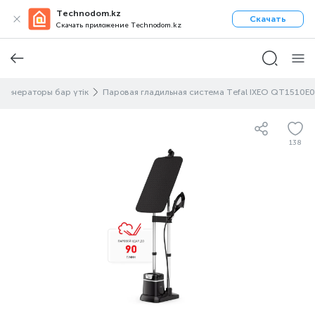
Technodom.kz
Скачать
Скачать приложение Technodom.kz
у генераторы бар үтік
Паровая гладильная система Tefal IXEO QT1510E0
138