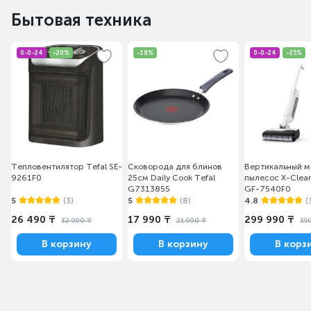
Бытовая техника
0-0-24
-20%
-18%
0-0-24
-25%
Тепловентилятор Tefal SE-
Сковорода для блинов
Вертикальный 
9261F0
25см Daily Cook Tefal
пылесос X-Clean
G7313855
GF-7540F0
5
(3)
5
(8)
4.8
(
26 490 ₸
17 990 ₸
299 990 ₸
32 990 ₸
21 990 ₸
39
В корзину
В корзину
В корз