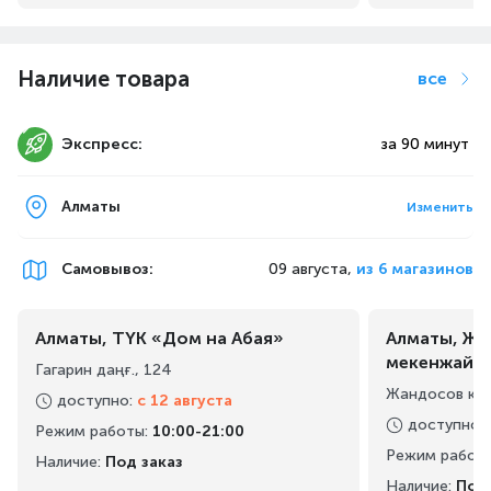
Наличие товара
все
Идеальная температура подошвы
утюга
Экспресс:
за 90 минут
Усовершенствованная система ухода за тканями
создает комбинацию мощного пара и безопасной
Алматы
температуры для всех типов ткани, даже таких
Изменить
деликатных, как шелк, без дополнительных настроек
и риска прожечь ткань
Самовывоз
:
09 августа,
из 6 магазинов
Алматы, ТҮК «Дом на Абая»
Алматы, Жа
мекенжайы
Быстрый нагрев за 70 секунд
Гагарин даңғ., 124
Жандосов көш
доступно
:
с 12 августа
Ваша универсальная паровая гладильная система «Все
в одном» готова к работе за считаные секунды,
доступно
:
Режим работы
:
10:00-21:00
чтобы вы могли привести одежду в порядок даже тогда,
Режим работ
Наличие:
Под заказ
когда времени совсем мало
Наличие:
Под 