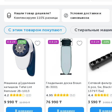
Нашли товар дешевле?
Условия доставки и
Компенсируем 110% разницы
самовывоза
С этим товаром покупают
Стиральные маши
0-0-24
-17%
0-0-24
0-0-24
-10%
Машинка д/удаления
Гладильная доска Braun
Сетевой фильтр 
катышков Tefal Lint
IB-3001
6 роз, 5м, Black
Remover JB-1013
1379T/5м)
4.2
(22)
4.95
(52)
4.4
(
9 990 ₸
76 990 ₸
3 590 ₸
11 990 ₸
3 990 
В корзину
В корзину
В корз