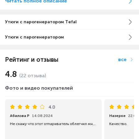
Читать полное описание
QT1510 от Tefal
Утюги с парогенератором Tefal
Утюги с парогенератором
Быстрое разглаживание складок
паром
Рейтинг и отзывы
все
Благодаря давлению пара 5 бар и постоянному пару
до 45 г/мин вы легко разгладите любые складки
4.8
(22 отзыва)
без лишних усилий
Фото и видео покупателей
4.0
Универсальная настройка пара
Абилова Р
14.08.2024
Назерке
22.06
Для максимальной простоты в уходе за любыми
Не скажу что этот отпариватель облегчил мне домашние дела, я думала паром прошлась и все а тут также надо гладить
Качество.
тканями. Вы сможете разгладить любые типы ткани –
от деликатного шелка до плотного льняного полотна