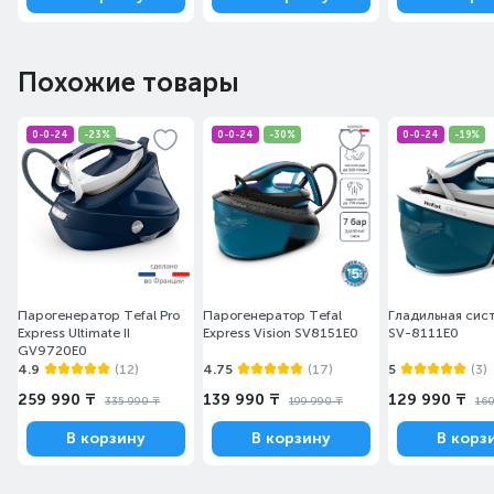
Похожие товары
0-0-24
-23%
0-0-24
-30%
0-0-24
-19%
Парогенератор Tefal Pro
Парогенератор Tefal
Гладильная сист
Express Ultimate II
Express Vision SV8151E0
SV-8111E0
GV9720E0
4.9
(12)
4.75
(17)
5
(3)
259 990 ₸
139 990 ₸
129 990 ₸
335 990 ₸
199 990 ₸
160
В корзину
В корзину
В корз