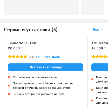
Система защиты
Съемный блок
от накипи
Позволит без труда
Сервис и установка (3)
Все
Облегчит уход
разгладить шторы
за устройством
и постельное белье.
без необходимости
Техносервис 2 года
Техносерви
очистки.
20 000 ₸
18 000 ₸
Аксессуары
4.8
(380 отзывов)
в комплекте
Щетка для плотной
Добавить к товару
ткани и съемный
крючок для удобного
Сертификат гарантии на 2 года
Компенс
вертикального
дней до
Полная диагностика и бесплатный ремонт
отпаривания.
техники в течении всего срока действия
Компенс
дня до 
Выезд мастера для ремонта на дом
Компенс
дня до 