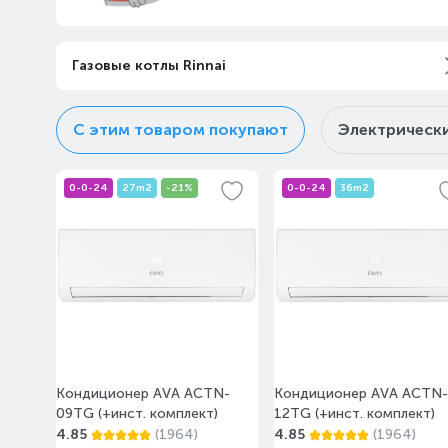
Тип розжига
Площадь отопления, м²
Газовые котлы Rinnai
Функции и особенности
С этим товаром покупают
Электрическ
Максимальная температур
°С
Мощность отопления, кВ
0-0-24
27m2
-21%
0-0-24
36m2
Способ установки
Производительность (КПД
Материал основного теп
Расход природного газа, к
Тип камеры сгорания
Максимальное давление в
отопления, Бар
Кондиционер AVA ACTN-
Подключение раздельног
Кондиционер AVA ACTN-
09TG (+инст. комплект)
12TG (+инст. комплект)
Расход сжиженного газа, 
4.85
(1964)
4.85
(1964)