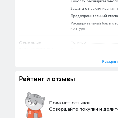
Емкость расширительного 
Защита от заклинивания 
Предохранительный клап
Расширительный бак в от
контуре
Основные
Топливо
характеристики
Предупреждение
Раскрыт
Комплектация
Рейтинг и отзывы
Вытяжной вентилятор
Тип дымохода
Патрубок подключения га
Пока нет отзывов.
Минимальный расход воды
Совершайте покупки и делит
Количество контуров
Циркуляционный насос