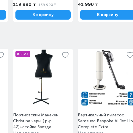
нтура
3/4''
119 990 ₸
41 990 ₸
139 990 ₸
нешнего
В корзину
В корзину
100
нутреннего
75
Нет
0-0-24
Да
Да
Да
Да
Да
Электронное
Да
Портновский Манекен
Вертикальный пылесос
Да
Christina черн. ( р-р
Samsung Bespoke AI Jet Lit
Нет
42)+стойка Звезда
Complete Extra
(VS80F28DES/EV)