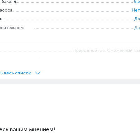
бака, л
8.5
насоса
Нет
ан
Да
опительном
Да
Природный газ, Сжиженный газ
Для последующего гарантийного обслуживания
отопительных газовых котлов первый запуск должен
производиться Авторизованным сервисным центром
ь весь список
данного бренда.
Дымоход тип S, Газовый котел Rinnai RBK-247RTU
Да
Турбированный
за
1/2''
, л/мин
2.3
есь вашим мнением!
Двухконтурный (отопление+горячее водоснабжение)
Да