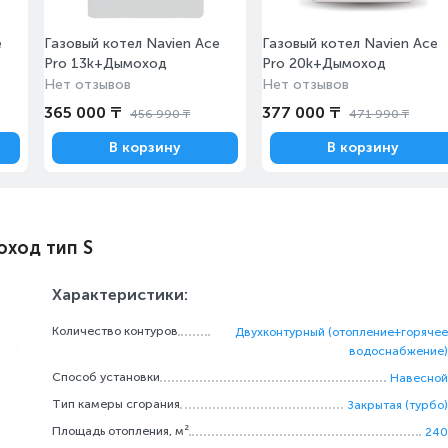
e
Газовый котел Navien Ace
Газовый котел Navien Ace
Pro 13k+Дымоход
Pro 20k+Дымоход
Нет отзывов
Нет отзывов
365 000 ₸
377 000 ₸
456 990 ₸
471 990 ₸
В корзину
В корзину
оход тип S
Характеристики:
Количество контуров
Двухконтурный (отопление+горячее
водоснабжение)
Способ установки
Навесной
Тип камеры сгорания
Закрытая (турбо)
Площадь отопления, м²
240