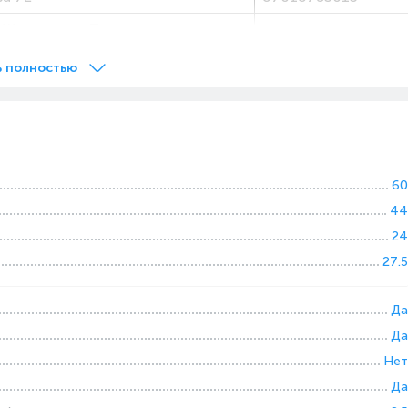
 Жолы уг. ул. Темирязева, магазин
87081048989
ния"
ь полностью
амова 102
87084926808
60
44
24
27.5
Да
Да
Нет
Да