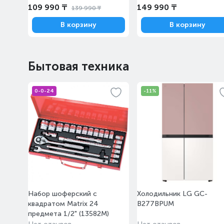
Патрубок подключения ко
109 990 ₸
149 990 ₸
139 990 ₸
отопления
В корзину
Диаметр коаксиального в
В корзину
дымохода, мм
Диаметр коаксиального в
дымохода, мм
Бытовая техника
Управление
Дисплей
0-0-24
-11%
Индикатор включения
Пульт ДУ
Манометр
Термометр
Программатор
Управление
Удаленное управление
Набор шоферский с
Холодильник LG GC-
Автодиагностика
квадратом Matrix 24
B277BPUM
Комнатный термостат
предмета 1/2" (13582M)