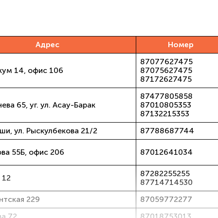
Адрес
Номер
87077627475
кум 14, офис 106
87075627475
87172627475
87477805858
ева 65, уг. ул. Асау-Барак
87010805353
87132215353
ши, ул. Рыскулбекова 21/2
87788687744
ва 55Б, офис 206
87012641034
87282255255
 12
87714714530
нтская 229
87059772277
ва 72
87018753013