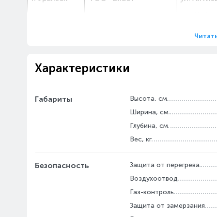
ул. Жибек
г. Шымкент
ТОО «HSGROUP»
"Теплома
Читат
г.Шонжы
"Natural Gas Group"
ул.К.Исл
ТОО
Характеристики
Габариты
Высота, см
Ширина, см
Глубина, см
Вес, кг
Безопасность
Защита от перегрева
Воздухоотвод
Газ-контроль
Защита от замерзания