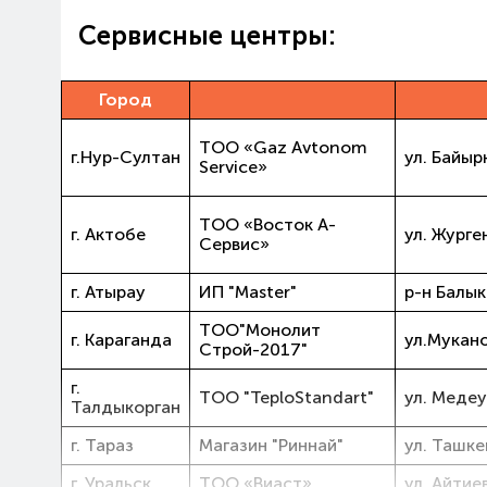
Cервисные центры:
Город
ТОО «Gaz Avtonom
г.Нур-Султан
ул. Байыр
Service»
ТОО «Восток А-
г. Актобе
ул. Журген
Сервис»
г. Атырау
ИП "Master"
р-н Балык
TOO"Монолит
г. Караганда
ул.Мукано
Строй-2017"
г.
ТОО "TeploStandart"
ул. Медеу
Талдыкорган
г. Тараз
Магазин "Риннай"
ул. Ташке
г. Уральск
ТОО «Виаст»
ул. Айтие