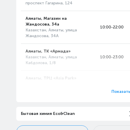
проспект Гагарина, 124
Алматы, Магазин на
Жандосова, 34а
10:00-22:00
Казахстан, Алматы, улица
Жандосова, 34А
Алматы, ТК «Армада»
Казахстан, Алматы, улица
10:00-23:00
Кабдолова, 1/8
Алматы, ТРЦ «Asia Park»
Казахстан, Алматы,
10:00-23:00
проспект Райымбека, 514А
Показать
Алматы, ТРЦ «MART»
Казахстан, Алматы, улица
10:00-22:00
Бытовая химия Eco&Clean
Рихарда Зорге, 18/4