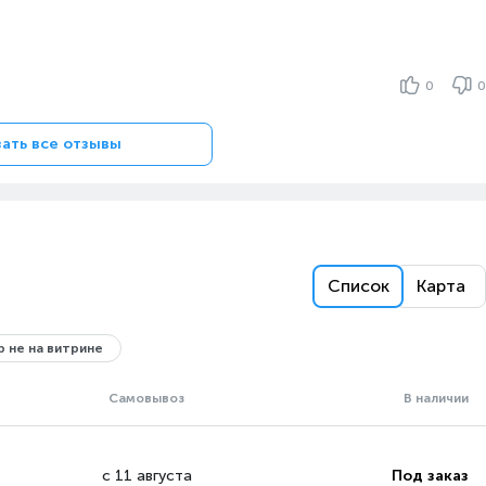
0
0
ать все отзывы
Список
Карта
 не на витрине
Самовывоз
В наличии
с 11 августа
Под заказ