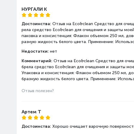
НУРГАЛИ К
Достоинства:
Отзыв на Eco&clean Средство для очищ
рела средство Eco&clean для очищения и защиты моей
паковка и консистенция: Флакон объемом 250 мл, до
разную жидкость белого цвета. Применение: Использо
Недостатки:
нет
Комментарий:
Отзыв на Eco&clean Средство для очи
брела средство Eco&clean для очищения и защиты мое
Упаковка и консистенция: Флакон объемом 250 мл, д
бразную жидкость белого цвета. Применение: Использ
Отзыв полезен?
Артем T
Достоинства:
Хорошо очищает варочную поверхност