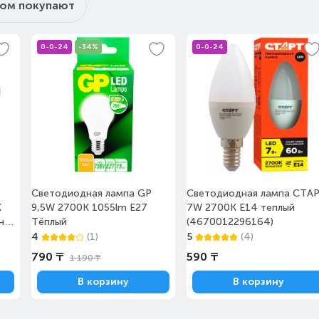
ром покупают
Сегодня
меньше 10
0-0-24
-34%
0-0-24
Сегодня
меньше 10
Светодиодная лампа GP
Светодиодная лампа СТА
Сегодня
меньше 10
К
9,5W 2700К 1055lm E27
7W 2700K E14 теплый
ный
Тёплый
(4670012296164)
4
(1)
5
(4)
790 ₸
590 ₸
1 190 ₸
В корзину
В корзину
Сегодня
меньше 10