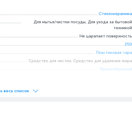
Стеклокерамика
Для мытья/чистки посуды, Для ухода за бытовой
техникой
Не царапает поверхность
250
Пластиковая тара
Средство для чистки, Средство для удаления жира
Кремообразный
Для плит, духовок и СВЧ
ь весь список