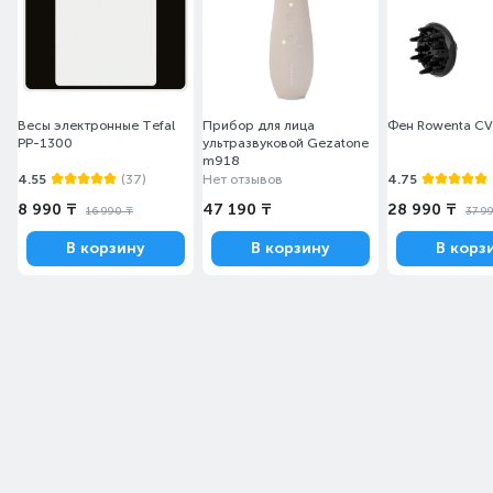
Весы электронные Tefal
Прибор для лица
Фен Rowenta C
PP-1300
ультразвуковой Gezatone
m918
4.55
(37)
Нет отзывов
4.75
8 990 ₸
47 190 ₸
28 990 ₸
16 990 ₸
37 9
В корзину
В корзину
В корз