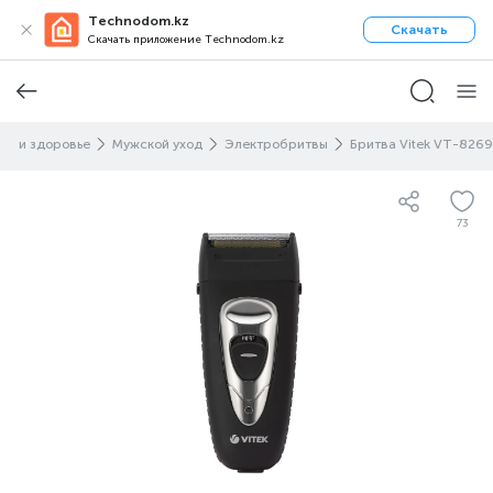
Technodom.kz
Скачать
Скачать приложение Technodom.kz
та и здоровье
Мужской уход
Электробритвы
Бритва Vitek VT-8269
73