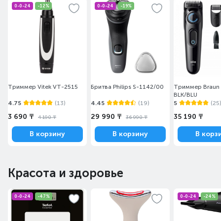
0-0-24
-12%
0-0-24
-19%
Триммер Vitek VT-2515
Бритва Philips S-1142/00
Триммер Braun
BLK/BLU
4.75
(13)
4.45
(19)
5
(25
3 690 ₸
29 990 ₸
35 190 ₸
4 190 ₸
36 990 ₸
В корзину
В корзину
В корз
Красота и здоровье
0-0-24
-47%
0-0-24
-24%