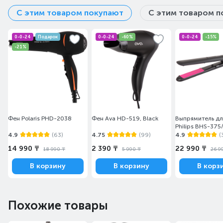
С этим товаром покупают
С этим товаром п
0-0-24
Подарок
0-0-24
-60%
0-0-24
-15%
-21%
Фен Polaris PHD-2038
Фен Ava HD-519, Black
Выпрямитель дл
Philips BHS-375
4.9
(63)
4.75
(99)
4.9
(
14 990 ₸
2 390 ₸
22 990 ₸
18 990 ₸
5 990 ₸
26 9
В корзину
В корзину
В корз
Похожие товары