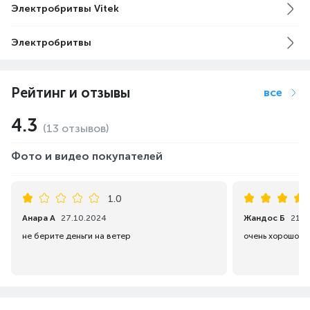
Электробритвы Vitek
Электробритвы
Рейтинг и отзывы
все
4.3
(13 отзывов)
Фото и видео покупателей
1.0
Анара А
27.10.2024
Жандос Б
21.0
не берите деньги на ветер
очень хорошо р