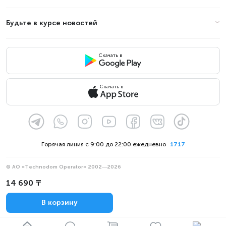
Будьте в курсе новостей
Скачать в
Скачать в
Горячая линия с 9:00 до 22:00 ежедневно
1717
© АО «Technodom Operator» 2002—2026
Мы принимаем:
14 690 ₸
Официальное уведомление
В корзину
Политика конфиденциальности