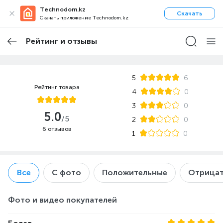
Technodom.kz
Скачать
Скачать приложение Technodom.kz
Рейтинг и отзывы
5
6
Рейтинг товара
4
0
3
0
5.0
/5
2
0
6 отзывов
1
0
Все
С фото
Положительные
Отрицат
Фото и видео покупателей