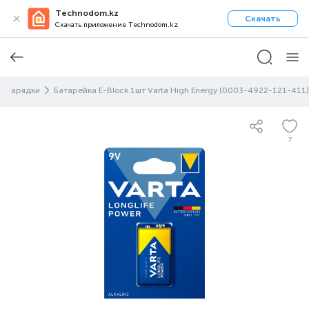
Technodom.kz
Скачать
Скачать приложение Technodom.kz
и зарядки
Батарейка E-Block 1шт Varta High Energy (0003-4922-121-411)
7