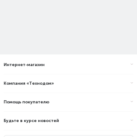
High Energy
Наиболее мощная батарейка из
ассортимента VARTA. Разработана
специально для использования в
устройствах с высоким и переменным
энергопотреблением, таких как: игрушки,
аксессуары для компьютеров, фонари,
Интернет-магазин
детекторы движения.
Компания «Технодом»
Помощь покупателю
Будьте в курсе новостей