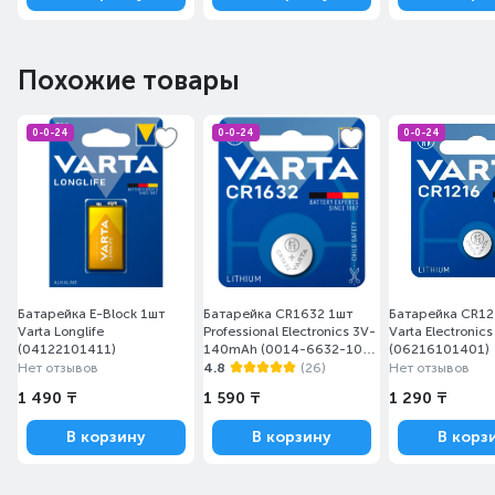
Похожие товары
0-0-24
0-0-24
0-0-24
Батарейка E-Block 1шт
Батарейка CR1632 1шт
Батарейка CR12
Varta Longlife
Professional Electronics 3V-
Varta Electronics
(04122101411)
140mAh (0014-6632-101-
(06216101401)
401)
Нет отзывов
4.8
(26)
Нет отзывов
1 490 ₸
1 590 ₸
1 290 ₸
10 ЛЕТ СОХРАНЕНИЯ
В корзину
В корзину
В корз
ЭНЕРГИИ