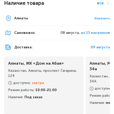
Наличие товара
все
Алматы
Изменить
Самовывоз
:
08 августа,
из 13 магазинов
Доставка:
09 августа
Разработанные немецкими инженерами,
VARTA предлагает несколько обновлений
производительности в 2014 г. Технические
Алматы, ЖК «Дом на Абая»
Алматы, Ма
усовершенствования включают в себя
34а
Казахстан, Алматы, проспект Гагарина,
новые графитовые и new анодные
124
Казахстан, А
формулы, а также улучшенный электролит,
34А
доступно
:
завтра
который гарантирует более высокую
доступно
:
Режим работы
:
10:00-21:00
производительность батарейки и время
Режим работ
Наличие:
Под заказ
хранения батарейки до 10 лет (15 лет для
Наличие:
мен
Lithium).