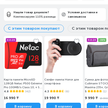
Нашли товар дешевле?
Условия доставки и
ЛУЧШАЯ ЭНЕРГИЯ ДЛЯ
Компенсируем 110% разницы
самовывоза
КАЖДОГО УСТРОЙСТВА
С этим товаром покупают
С этим товаром п
Тип устройства является основным
0-0-24
0-0-24
-38%
фактором, когда вы покупаете батарейки.
VARTA предлагает широкий ассортимент
продукции, который включает все
основные технологии и размеры для
удовлетворения энергетических
потребностей различных устройств.
Большой значок на упаковке показывает
Карта памяти MicroSD
Селфи-лампа Honor для
Сумка для фото
рекомендуемое использование, чтобы Вы
128GB Netac P500 Extreme
смартфона
Cullmann STO
Pro 100MB/s Class 10, + SD
Maxima 235+, Gr
с легкостью могли выбрать лучшую
Adapter
4.8
(42)
4.3
(6)
5
(1)
энергию для каждого устройства.
16 990 ₸
19 990 ₸
9 990 ₸
15 990
В корзину
В корзину
В корз