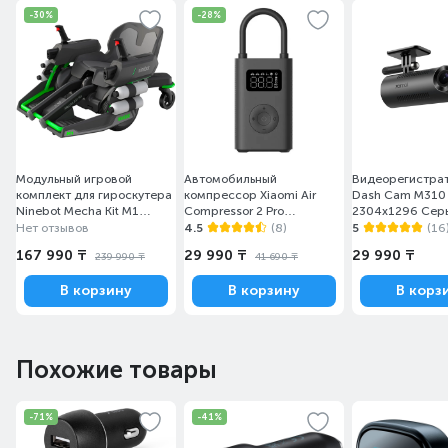
-30%
-28%
Модульный игровой
Автомобильный
Видеорегистра
комплект для гироскутера
компрессор Xiaomi Air
Dash Cam M310
Ninebot Mecha Kit M1
Compressor 2 Pro
2304х1296 Сер
Серый
BHR9099GL/MJCQB07PQW,
Нет отзывов
4.5
(8)
5
(16
0,2–10,3 bar
167 990 ₸
29 990 ₸
29 990 ₸
239 990 ₸
41 690 ₸
В корзину
В корзину
В корз
Похожие товары
-71%
-41%