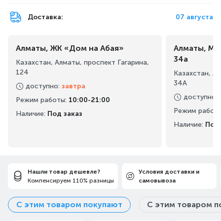
Доставка:
07 августа
Алматы, ЖК «Дом на Абая»
Алматы, Ма
34а
Казахстан, Алматы, проспект Гагарина,
124
Казахстан, А
34А
доступно
:
завтра
доступно
:
Режим работы
:
10:00-21:00
Режим работ
Наличие:
Под заказ
Наличие:
Под 
Нашли товар дешевле?
Условия доставки и
Компенсируем 110% разницы
самовывоза
С этим товаром покупают
С этим товаром п