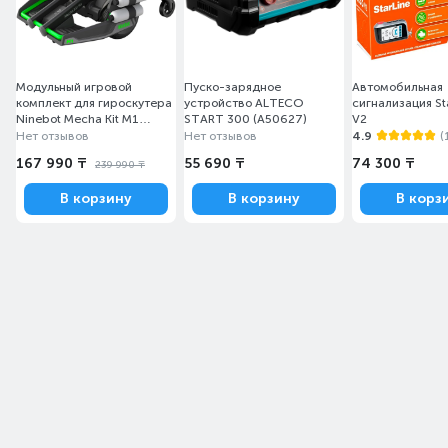
Модульный игровой
Пуско-зарядное
Автомобильная
комплект для гироскутера
устройство ALTECO
сигнализация St
Ninebot Mecha Kit M1
START 300 (A50627)
V2
Серый
Нет отзывов
Нет отзывов
4.9
(
167 990 ₸
55 690 ₸
74 300 ₸
239 990 ₸
В корзину
В корзину
В корз