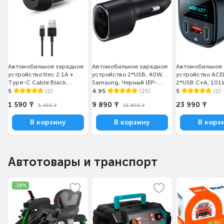
Автомобильное зарядное
Автомобильное зарядное
Автомобильное
устройство ttec 2.1A +
устройство 2*USB, 40W,
устройство ACE
Type-C Cable Black
Samsung, Черный (EP-
2*USB C+A, 101
(2CKS20CS)
L4020NBEGRU)
smart display, m
5
(2)
4.95
(25)
5
(2)
101W - ACE
1 590 ₸
9 890 ₸
23 990 ₸
5 490 ₸
16 890 ₸
В корзину
В корзину
В корз
Автотовары и транспорт
-30%