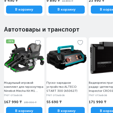
9 490 ₸
9 890 ₸
23 990 ₸
16 890 ₸
В корзину
В корзину
В корз
Автотовары и транспорт
-30%
Модульный игровой
Пуско-зарядное
Видеорегистрат
комплект для гироскутера
устройство ALTECO
радар-детекто
Ninebot Mecha Kit M1
START 300 (A50627)
Inspector CROS
Серый
Нет отзывов
Нет отзывов
Нет отзывов
167 990 ₸
55 690 ₸
171 990 ₸
239 990 ₸
В корзину
В корзину
В корз