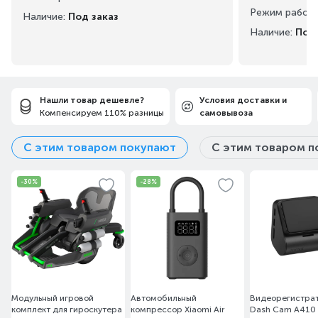
Режим работ
Наличие:
Под заказ
Наличие:
Под 
Нашли товар дешевле?
Условия доставки и
Компенсируем 110% разницы
самовывоза
С этим товаром покупают
С этим товаром п
-30%
-28%
Модульный игровой
Автомобильный
Видеорегистра
комплект для гироскутера
компрессор Xiaomi Air
Dash Cam A410