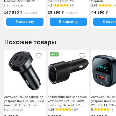
Ninebot Mecha Kit M1
Compressor 2 Pro
Черный
Серый
BHR9099GL/MJCQB07PQW,
Нет отзывов
4.5
(8)
2.65
0,2–10,3 bar
167 990 ₸
29 990 ₸
44 990 ₸
239 990 ₸
41 690 ₸
В корзину
В корзину
В корз
Похожие товары
-41%
Автомобильное зарядное
Автомобильное зарядное
Автомобильное
устройство ACEFAST, 72W
устройство 2*USB, 40W,
устройство ACE
dual USB-C, black (B2 -
Samsung, Черный (EP-
2*USB C+A, 101
ACEFAST)
L4020NBEGRU)
smart display, m
Нет отзывов
4.95
(25)
5
(2)
101W - ACE