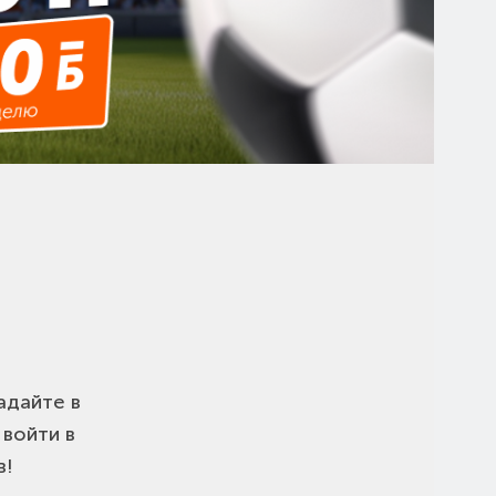
адайте в
войти в
в!