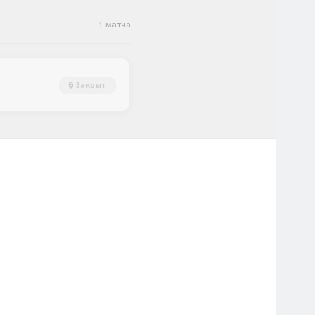
1 матча
🔒 Закрыт
ина
QF