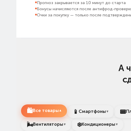
Прогноз закрывается за 10 минут до старта
Бонусы начисляются после антифрод-проверк
Очки за покупку — только после подтвержден
А 
с
🛍️
Все товары
📱
📟
▾
Смартфоны
П
▾
🌬️
❄️
Вентиляторы
Кондиционеры
▾
▾