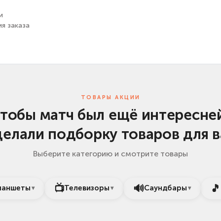
и
ия заказа
ТОВАРЫ АКЦИИ
чтобы матч был ещё интересне
делали подборку товаров для в
Выберите категорию и смотрите товары
📺
🔊
🎵
ланшеты
Телевизоры
Саундбары
▾
▾
▾