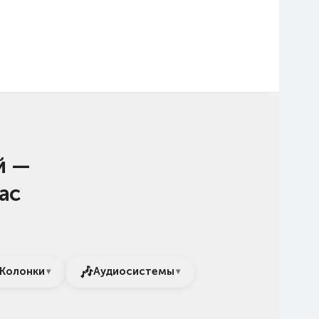
й —
ас
🎶
Колонки
Аудиосистемы
▾
▾