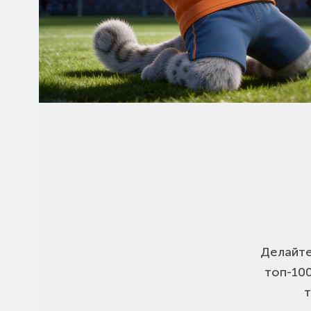
Делайте
топ-10
т