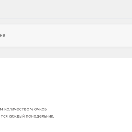
на
VS
спания
Аргент
руппа QF
Группа 
🤝
Ничья
им количеством очков
ется каждый понедельник.