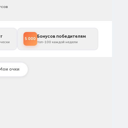
усов
тг
Бонусов победителям
5 000
ически
топ-100 каждой недели
Мои очки