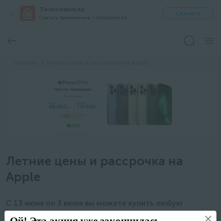
Technodom.kz
Скачать
Скачать приложение Technodom.kz
Главная
Летние цены и рассрочка на Apple
Летние цены и рассрочка на
Apple
С 13 июня по 3 июля вы можете купить любую
продукцию Apple в рассрочку 0-0-12 от Halyk Bank.
Ой! Эта акция уже закончилась.