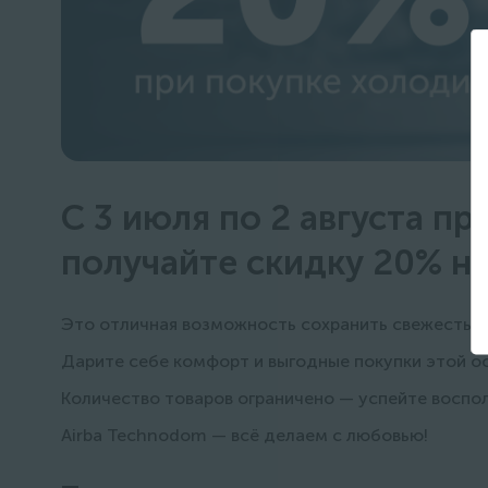
С 3 июля по 2 августа п
получайте скидку 20% н
Это отличная возможность сохранить свежесть не
Дарите себе комфорт и выгодные покупки этой о
Количество товаров ограничено — успейте воспо
Airba Technodom — всё делаем с любовью!