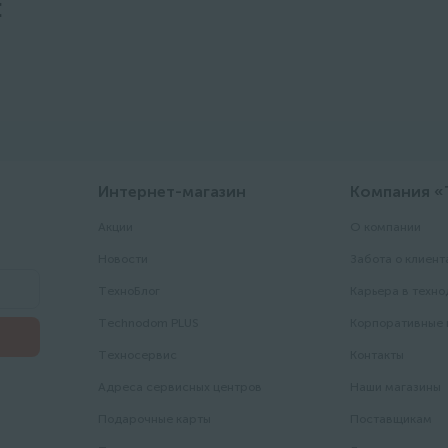
:
Интернет-магазин
Компания 
Акции
О компании
Новости
Забота о клиент
ТехноБлог
Карьера в техн
Technodom PLUS
Корпоративные
Техносервис
Контакты
Адреса сервисных центров
Наши магазины
Подарочные карты
Поставщикам