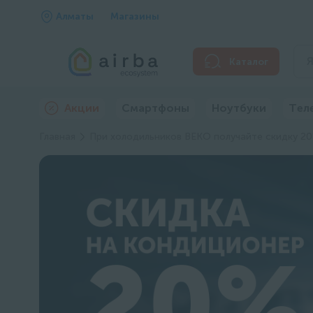
Алматы
Магазины
Каталог
Акции
Смартфоны
Ноутбуки
Тел
Главная
При холодильников BEKO получайте скидку 20