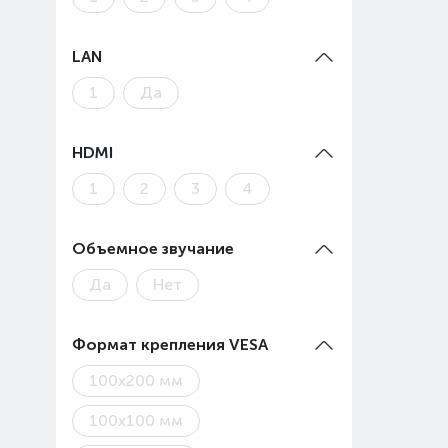
LAN
1
Да
HDMI
1
2
3
4
Объемное звучание
Да
Нет
Формат крепления VESA
100x200 мм
100х100 мм