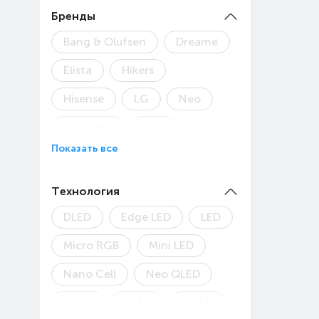
98" (248 см)
Бренды
Bang & Olufsen
Dreame
Elista
Hikers
Hisense
LG
Neo
Samsung
TCL
Показать все
Toshiba
Яндекс
Технология
DLED
Edge LED
LED
Micro RGB
Mini LED
Nano Cell
Neo QLED
OLED
QLED
QNED