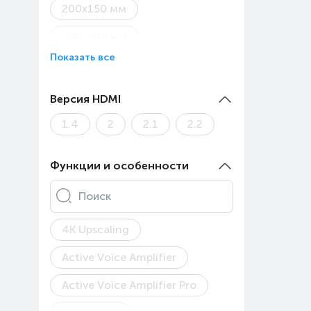
200x150 мм
200x300 мм
Показать все
200x400 мм
200х200 мм
Версия HDMI
300x400 мм
1.4
2
2.1
2.2
300х200 мм
Функции и особенности
300х300 мм
Поиск
400х200 мм
4K Upscaling
400х300 мм
Active Voice Amplifier
400х400 мм
Active Voice Amplifier Pro
500x400 мм