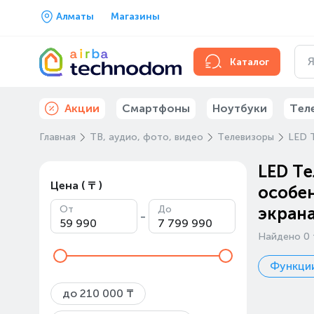
Алматы
Магазины
Каталог
Акции
Смартфоны
Ноутбуки
Тел
Главная
ТВ, аудио, фото, видео
Телевизоры
LED 
LED Те
Цена ( ₸ )
особен
От
До
экрана
-
Найдено 0 
Функции
до 210 000 ₸