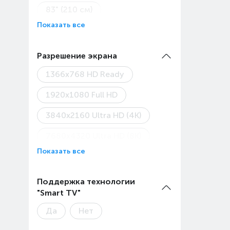
83" (210 см)
Показать все
100" (254 см)
28" (71 см)
32" (81 см)
Разрешение экрана
40" (101 см)
1366x768 HD Ready
42" (106 см)
1920x1080 Full HD
43" (109 см)
3840x2160 Ultra HD (4K)
48" (122 см)
7680x4320 Ultra HD (8K)
Показать все
50" (127 см)
75" (190 см)
Поддержка технологии
"Smart TV"
85" (216 см)
Да
Нет
86" (218 см)