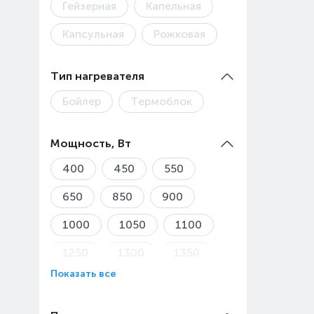
Гейзерная
Капельная
Капсульная
Рожковая
Тип нагревателя
Бойлер
Термоблок
Мощность, Вт
400
450
550
650
850
900
1000
1050
1100
1250
1300
1350
Показать все
1400
1450
1600
1750
1800