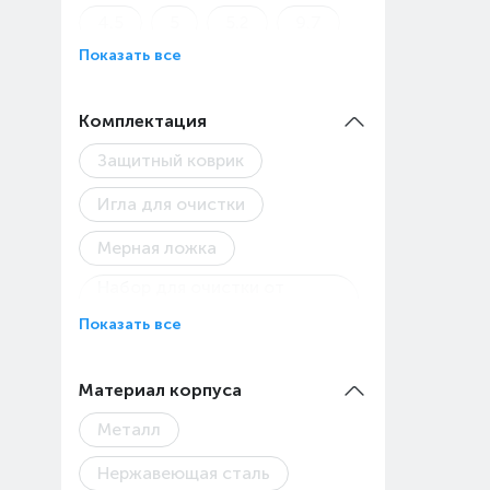
4.5
5
5.2
9.7
Показать все
9.79
Комплектация
Защитный коврик
Игла для очистки
Мерная ложка
Набор для очистки от
накипи
Показать все
Насадка панарелло
Материал корпуса
Питчер
Металл
Подставка для чашек
Нержавеющая сталь
Темпер