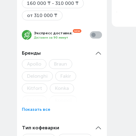
160 000 ₸ - 310 000 ₸
от 310 000 ₸
Экспресс доставка:
Доставим
за 90 минут
Бренды
Apollo
Braun
Цены
2026)
Delonghi
Fakir
Kitfort
Konka
Товар
Polaris
Rondell
Показать все
Vitek
Zigmund&Shtain
Тип кофеварки