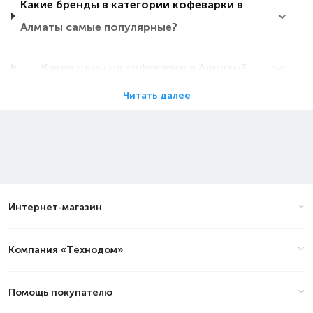
Какие бренды в категории кофеварки в
Алматы самые популярные?
Какие цены на кофеварки в Алматы?
Читать далее
Какие кофеварки в Алматы самые
дешевые?
Какие самые популярные кофеварки в
Алматы в 2026 году?
Интернет-магазин
Цены на кофеварки - Вес, кг: 13.4
Компания «Технодом»
в Алматы (стоимость на Август
2026)
Помощь покупателю
Товар
Цена