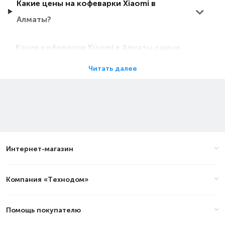
Какие цены на кофеварки Xiaomi в
Алматы?
Какие кофеварки Xiaomi в Алматы самые
дешевые?
Читать далее
Какие самые популярные кофеварки Xiaomi
в Алматы в 2026 году?
Цены на кофеварки Xiaomi в
Интернет-магазин
Алматы (стоимость на Август
2026)
Компания «Технодом»
Товар
Цена
Помощь покупателю