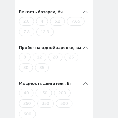
ТРЦ Мега Парк, «MEGA Park»
Емкость батареи, Ач
ТЦ «Султан»
2.6
4
5.2
7.65
7.8
12.9
Пробег на одной зарядке, км
8
12
20
25
30
35
Мощность двигателя, Вт
40
150
200
250
350
500
600