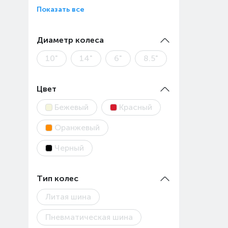
Показать все
Диаметр колеса
10"
14"
6"
8.5"
Цвет
Бежевый
Красный
Оранжевый
Черный
Тип колес
Литая шина
Пневматическая шина