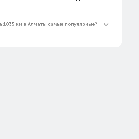
а 1035 км в Алматы самые популярные?
хода 1035 км в Алматы?
м в Алматы самые дешевые?
да 1035 км в Алматы в 2026 году?
тоимость на Август 2026)
а