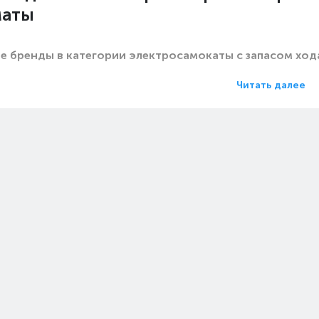
маты
е бренды в категории электросамокаты с запасом ход
Читать далее
Какие цены на электросамокаты с запасом 
Какие электросамокаты с запасом хода 1035 к
Какие самые популярные электросамокаты с запасом хо
на с экспресс доставкой в Алматы (с
Цен