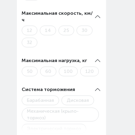
Максимальная скорость, км/
ч
12
14
25
30
32
Максимальная нагрузка, кг
50
60
100
120
Система торможения
Барабанная
Дисковая
Механическая (крыло-
тормоз)
Электрический тормоз