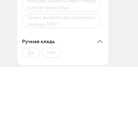
Магазин Алматы Мега «Mega
Center Alma-Ata»
Пункт выдачи Центрального
склада ОРПТ
Ручная кладь
Да
Нет
Будьте в курсе новостей
Подпишитесь на последние обновления и узнавайте о новинках и
специальных предложениях первыми
Email
Подписаться