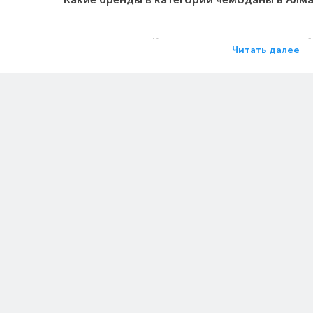
Какие цены на чемоданы в 
Читать далее
Какие чемоданы в Алматы самы
Какие самые популярные чемоданы в Ал
на чемоданы - Объём, л: 38 в Алматы
Цен