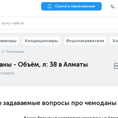
Скачать приложение
евизоры
Кондиционеры
Водонагреватели
Хо
м
Чемоданы
ны - Объём, л: 38 в Алматы
товаров
о задаваемые вопросы про чемоданы
Какие бренды в категории чемоданы в Алм