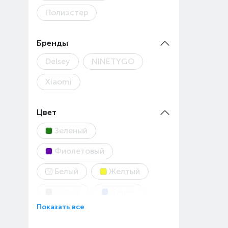
Полиэстер
Бренды
Delsey
NINETYGO
Xiaomi
Цвет
Зеленый
Фиолетовый
Белый
Желтый
Серый
Синий
Показать все
Черный