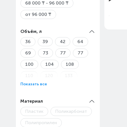
68 000 ₸ - 96 000 ₸
от 96 000 ₸
Объём, л
36
39
42
64
69
73
77
77
100
104
108
Цены 
110
120
133
Товар
Показать все
Материал
Пластик
Поликарбонат
Полипропилен