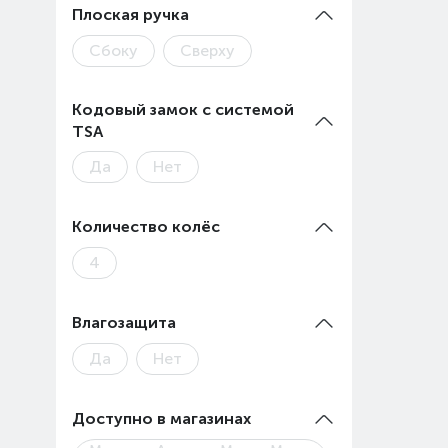
Плоская ручка
Сбоку
Сверху
Кодовый замок с системой
TSA
Да
Нет
Количество колёс
4
Влагозащита
Да
Нет
Доступно в магазинах