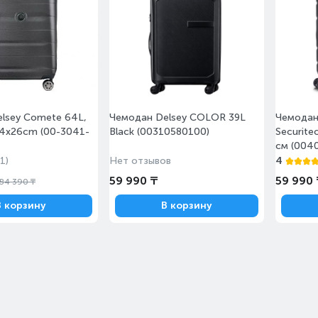
lsey Comete 64L,
Чемодан Delsey COLOR 39L
Чемодан
44x26cm (00-3041-
Black (00310580100)
Securite
см (004
(1)
Нет отзывов
4
59 990 ₸
59 990
84 390 ₸
В корзину
В корзину