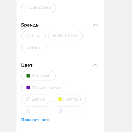
Полиэстер
Бренды
Delsey
NINETYGO
Xiaomi
Цвет
Зеленый
Фиолетовый
Белый
Желтый
Серый
Синий
Показать все
Черный