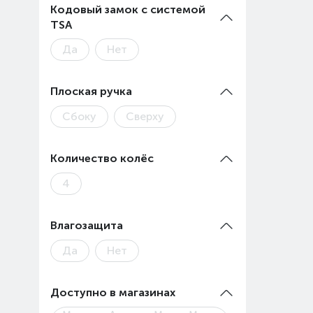
Кодовый замок с системой
TSA
Да
Нет
Плоская ручка
Сбоку
Сверху
Количество колёс
4
Влагозащита
Да
Нет
Доступно в магазинах