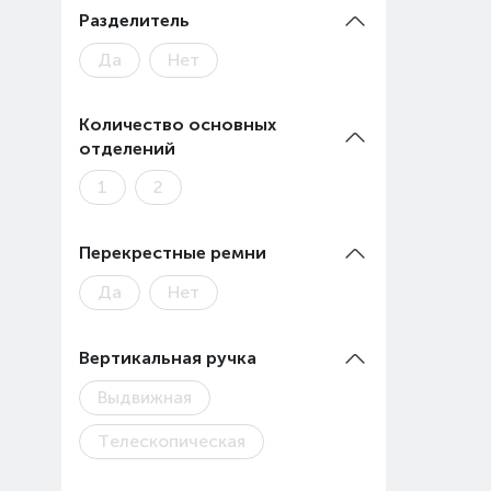
Разделитель
Да
Нет
Количество основных
отделений
1
2
Перекрестные ремни
Да
Нет
Вертикальная ручка
Выдвижная
Телескопическая