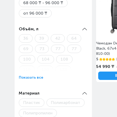
68 000 ₸ - 96 000 ₸
от 96 000 ₸
Объём, л
36
39
42
64
Чемодан De
69
73
77
77
Black, 67x
810-00)
100
104
108
5
54 990 ₸
110
120
133
Показать все
Материал
Пластик
Поликарбонат
Полипропилен