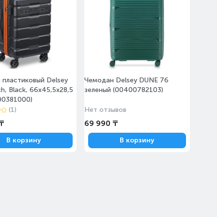
 пластиковый Delsey
Чемодан Delsey DUNE 76
ch, Black, 66x45,5x28,5
зеленый (00400782103)
00381000)
(1)
Нет отзывов
 ₸
69 990 ₸
В корзину
В корзину