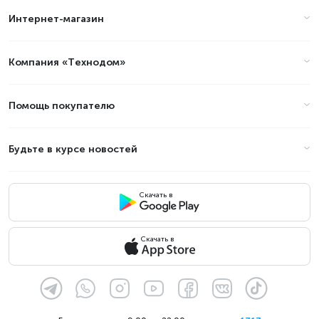
Алматы в 2026 году?
Интернет-магазин
Цены на смартфоны Samsung
Galaxy Note 10 в Алматы
Компания «Технодом»
(стоимость на Август 2026)
Помощь покупателю
Товар
Цена
Будьте в курсе новостей
Скачать в
Скачать в