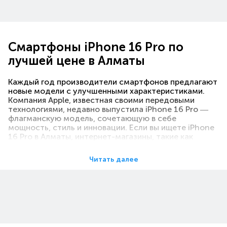
Смартфоны iPhone 16 Pro по
лучшей цене в Алматы
Каждый год производители смартфонов предлагают
новые модели с улучшенными характеристиками.
Компания Apple, известная своими передовыми
технологиями, недавно выпустила iPhone 16 Pro —
флагманскую модель, сочетающую в себе
мощность, стиль и инновации. Если вы ищете iPhone
16 Pro в Алматы, интернет-магазины, такие как
Технодом, предлагают широкий выбор смартфонов
с возможностью купить их по доступной цене и
Читать далее
заказать с доставкой. Также в этих магазинах можно
найти
беспроводные умные колонки в Алматы
,
которыми можно с легкостью управлять с помощью
вашего нового iPhone.
Преимущества iPhone 16 Pro