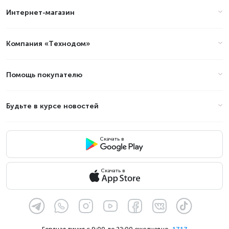
Интернет-магазин
Цены на планшеты желтого цвета
в Алматы (стоимость на Август
2026)
Компания «Технодом»
Товар
Цена
Помощь покупателю
Будьте в курсе новостей
Скачать в
Скачать в