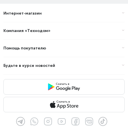
Интернет-магазин
Цены на планшеты - Модель
процессора: Helio G85 в Алматы
(стоимость на Август 2026)
Компания «Технодом»
Товар
Цена
Помощь покупателю
Будьте в курсе новостей
Скачать в
Скачать в