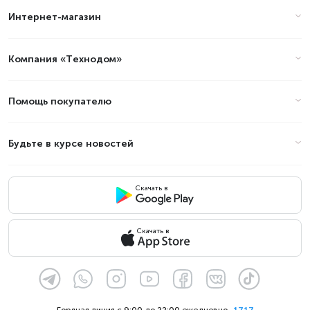
Интернет-магазин
Цены на планшеты Lenovo Tab
M11 в Алматы (стоимость на
Август 2026)
Компания «Технодом»
Товар
Цена
Помощь покупателю
Будьте в курсе новостей
Скачать в
Скачать в