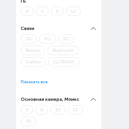
ГБ
4
6
8
12
Связи
3G
4G
5G
Beidou
Bluetooth
Galileo
GLONASS
GPS
QZSS
Wi-Fi
Показать все
Основная камера, Мпикс
5
8
12
13
50