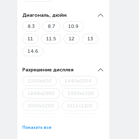
Диагональ, дюйм
8.3
8.7
10.9
11
11.5
12
13
14.6
Разрешение дисплея
1340x800
1440x2304
1848x2960
1920x1200
2000x1200
2112×1320
2266x1488
2360×1640
Показать все
2456x1600
2508x1504