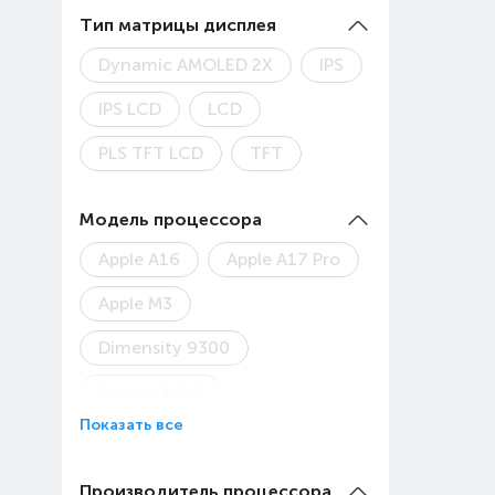
2560x1600
2800x1840
Тип матрицы дисплея
Dynamic AMOLED 2X
IPS
IPS LCD
LCD
PLS TFT LCD
TFT
Модель процессора
Apple A16
Apple A17 Pro
Apple M3
Dimensity 9300
Exynos 1580
Показать все
HiSilicon Kirin T80
Kirin 710
Kirin 710A
Производитель процессора