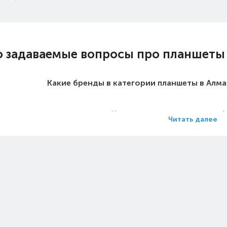
о задаваемые вопросы про планшеты
Какие бренды в категории планшеты в Алм
Какие цены на планшеты в 
Читать далее
Какие планшеты в Алматы самы
Какие самые популярные планшеты в Ал
 на планшеты 12.4 дюймов в Алматы (