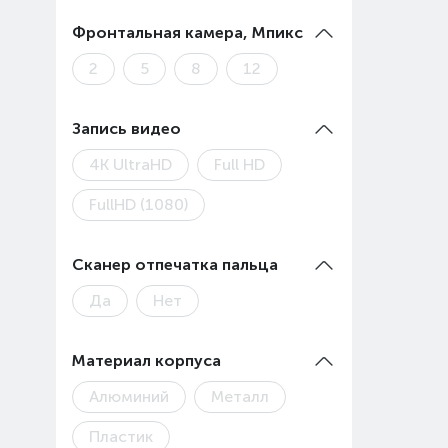
Фронтальная камера, Мпикс
2
5
8
12
Запись видео
4К UltraHD
Full HD
FullHD (1080)
Сканер отпечатка пальца
Да
Нет
Материал корпуса
Алюминий
Металл
Пластик