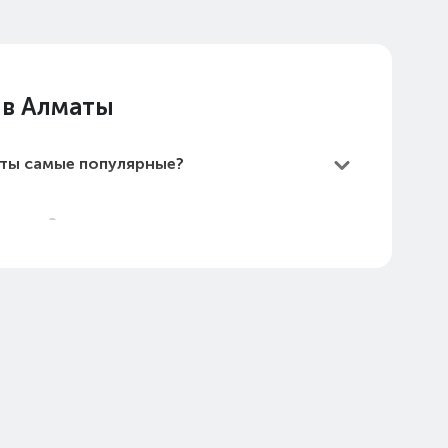
 в Алматы
аты самые популярные?
Алматы?
е дешевые?
маты в 2026 году?
стоимость на Август 2026)