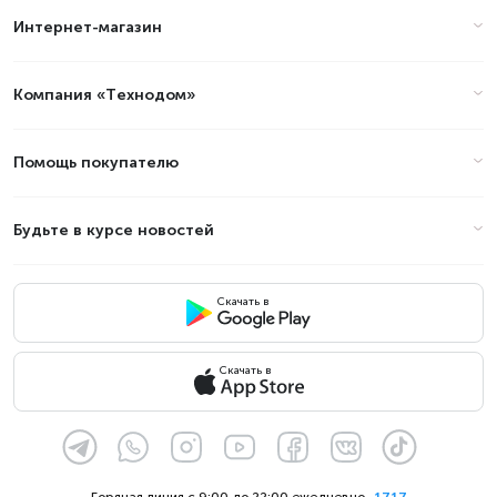
Интернет-магазин
Цены на планшеты 10.95 дюймов
в Алматы (стоимость на Август
2026)
Компания «Технодом»
Товар
Цена
Помощь покупателю
Будьте в курсе новостей
Скачать в
Скачать в