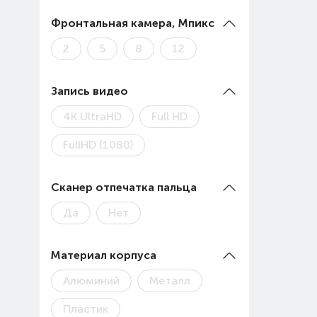
Фронтальная камера, Мпикс
2
5
8
12
Запись видео
4К UltraHD
Full HD
FullHD (1080)
Сканер отпечатка пальца
Да
Нет
Материал корпуса
Алюминий
Металл
Пластик