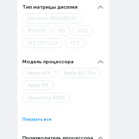
2560x1600
2800x1840
Тип матрицы дисплея
Dynamic AMOLED 2X
IPS LCD
IPS
LCD
PLS TFT LCD
TFT
Модель процессора
Apple A16
Apple A17 Pro
Apple M3
Dimensity 9300
Exynos 1580
Показать все
HiSilicon Kirin T80
Kirin 710A
Kirin 710
Производитель процессора