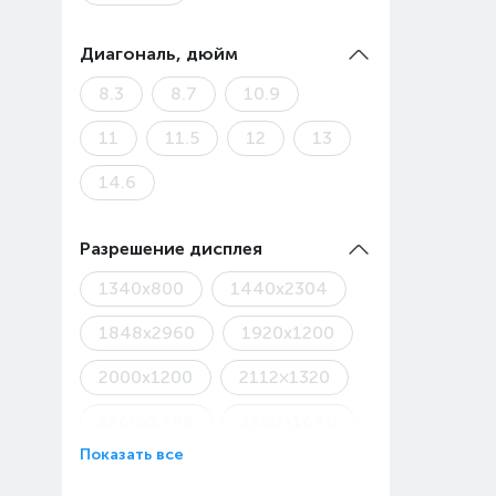
Диагональ, дюйм
8.3
8.7
10.9
11
11.5
12
13
14.6
Разрешение дисплея
1340x800
1440x2304
1848x2960
1920x1200
2000x1200
2112×1320
2266x1488
2360×1640
Показать все
2456x1600
2508x1504