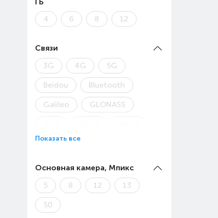
ГБ
4
6
8
12
Связи
3G
4G
5G
Beidou
Bluetooth
Galileo
GLONASS
GPS
QZSS
Wi-Fi
Показать все
Основная камера, Мпикс
5
8
12
13
50