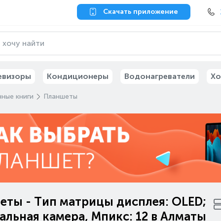
Скачать приложение
евизоры
Кондиционеры
Водонагреватели
Хо
ные книги
Планшеты
еты - Тип матрицы дисплея: OLED;
льная камера, Мпикс: 12 в Алматы