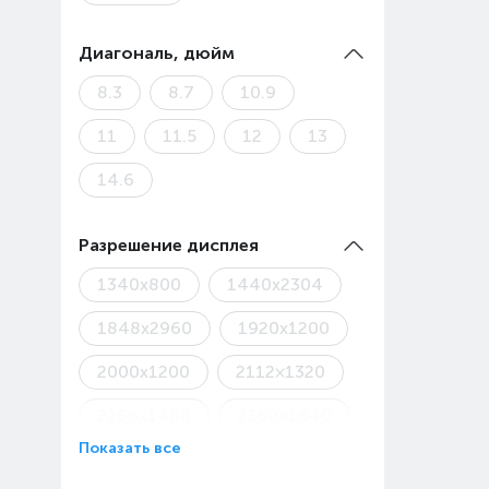
Диагональ, дюйм
8.3
8.7
10.9
11
11.5
12
13
14.6
Разрешение дисплея
1340x800
1440x2304
1848x2960
1920x1200
2000x1200
2112×1320
2266x1488
2360×1640
Показать все
2456x1600
2508x1504