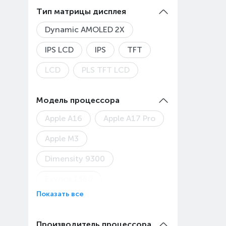
2560x1600
2800x1840
Тип матрицы дисплея
Dynamic AMOLED 2X
IPS LCD
IPS
TFT
LCD
PLS TFT LCD
Модель процессора
Apple A16
Apple A17 Pro
Apple M3
Dimensity 9300
Exynos 1580
Показать все
HiSilicon Kirin T80
Kirin 710
Kirin 710A
Производитель процессора