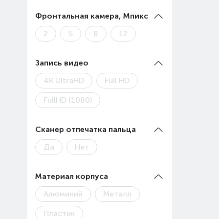
Фронтальная камера, Мпикс
2
5
8
12
Запись видео
4К UltraHD
Full HD
FullHD (1080)
Сканер отпечатка пальца
Да
Нет
Материал корпуса
Алюминий
Металл
Пластик