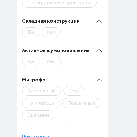
Проводное+беспроводное
Складная конструкция
Да
Нет
Активное шумоподавление
Да
Нет
Микрофон
Встроенный
Есть
На проводе
Подвижный
Съёмный
Фиксированный
Показать все