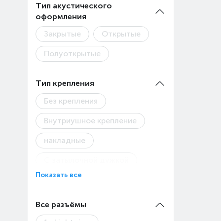
Тип акустического
(TWS)
оформления
Закрытые
Открытые
Полуоткрытые
Тип крепления
Без крепления
Внутриушное крепление
накладные
С затылочной дужкой
Показать все
С креплением на ушах
С оголовьем
Все разъёмы