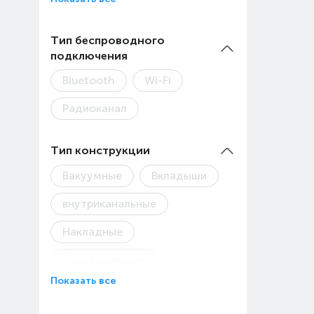
Тип беспроводного
подключения
Bluetooth
Wi-Fi
Радиоканал
Тип конструкции
Вакуумные
Вкладыши
внутриканальные
Накладные
Охватывающие
Показать все
Полноразмерные
Свободные от проводов