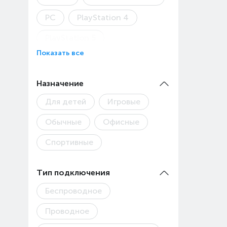
PC
PlayStation 4
PlayStation 5
Показать все
Steam Deck
Xbox
Детская модель
Назначение
Для детей
Игровые
Обычные
Офисные
Спортивные
Тип подключения
Беспроводное
Проводное