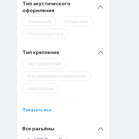
Тип акустического
(TWS)
оформления
Закрытые
Открытые
Полуоткрытые
Тип крепления
Без крепления
Внутриушное крепление
накладные
С затылочной дужкой
Показать все
С креплением на ушах
С оголовьем
Все разъёмы