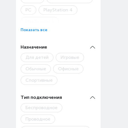
PC
PlayStation 4
PlayStation 5
Показать все
Steam Deck
Xbox
Детская модель
Назначение
Для детей
Игровые
Обычные
Офисные
Спортивные
Тип подключения
Беспроводное
Проводное