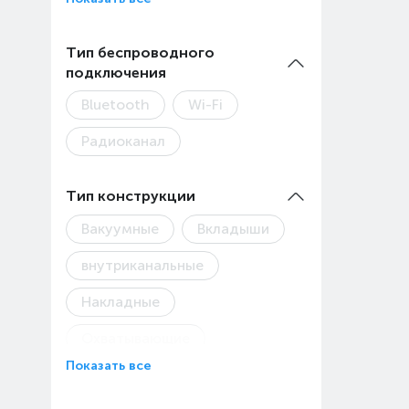
Тип беспроводного
подключения
Bluetooth
Wi-Fi
Радиоканал
Тип конструкции
Вакуумные
Вкладыши
внутриканальные
Накладные
Охватывающие
Показать все
Полноразмерные
Свободные от проводов