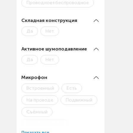
Проводное+беспроводное
Складная конструкция
Да
Нет
Активное шумоподавление
Да
Нет
Микрофон
Встроенный
Есть
На проводе
Подвижный
Съёмный
Фиксированный
Показать все