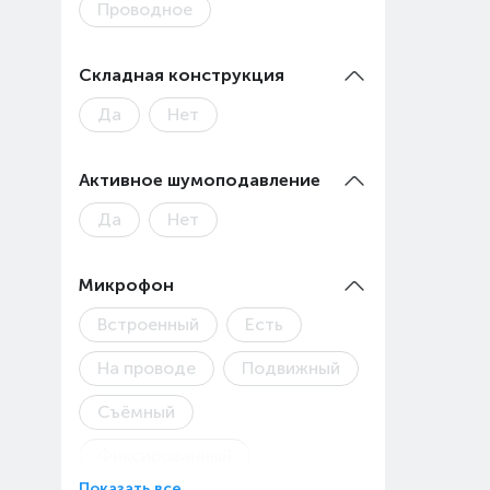
Проводное
Складная конструкция
Да
Нет
Активное шумоподавление
Да
Нет
Микрофон
Встроенный
Есть
На проводе
Подвижный
Съёмный
Фиксированный
Показать все