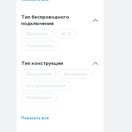
Тип беспроводного
подключения
Bluetooth
Wi-Fi
Радиоканал
Тип конструкции
Вакуумные
Вкладыши
внутриканальные
Накладные
Охватывающие
Показать все
Полноразмерные
Свободные от проводов