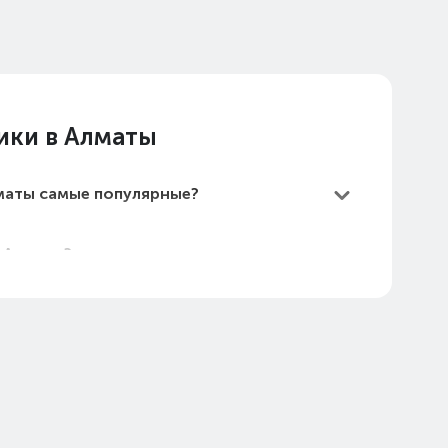
ики в Алматы
лматы самые популярные?
в Алматы?
мые дешевые?
Алматы в 2026 году?
хнология LDAC в Алматы