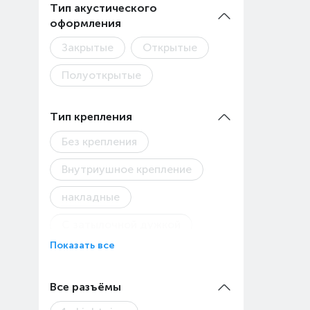
Тип акустического
(TWS)
оформления
Закрытые
Открытые
Полуоткрытые
Тип крепления
Без крепления
Внутриушное крепление
накладные
С затылочной дужкой
Показать все
С креплением на ушах
С оголовьем
Все разъёмы