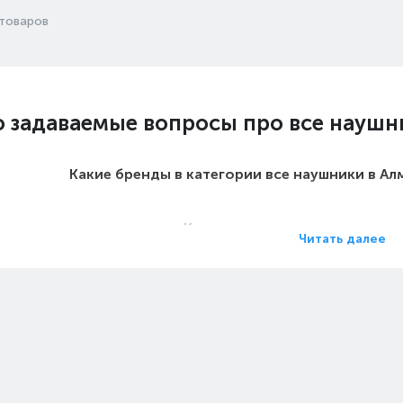
товаров
о задаваемые вопросы про все наушн
Какие бренды в категории все наушники в А
Какие цены на все наушники 
Читать далее
Какие все наушники в Алматы са
Какие самые популярные все наушники в 
 на все наушники - Особенности: Те