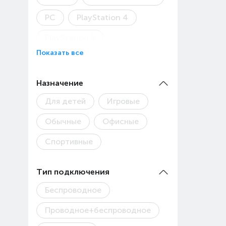
(стои
PC
PlayStation 4
Товар
PlayStation 5
Показать все
Steam Deck
Xbox
Детская модель
Назначение
Для детей
Игровые
Обычные
Офисные
Спортивные
Тип подключения
Беспроводное
Проводное+беспроводное