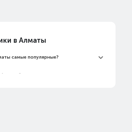
ики в Алматы
лматы самые популярные?
в Алматы?
мые дешевые?
Алматы в 2026 году?
нология HearID в Алматы