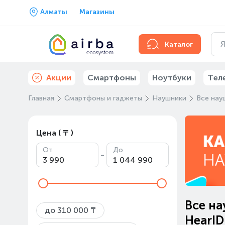
Алматы
Магазины
Каталог
Акции
Смартфоны
Ноутбуки
Тел
Главная
Смартфоны и гаджеты
Наушники
Все нау
Цена ( ₸ )
От
До
-
Все на
до 310 000 ₸
HearID