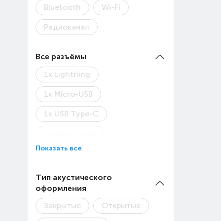
Bluetooth
Wi-Fi
Радиоканал
Все разъёмы
1x Lightning
1x Micro-USB
1x USB Type-C
1х jack 2.5 мм
Показать все
1х jack 3.5 мм
1х USB
2x USB Type-C
Тип акустического
оформления
2х jack 3.5 мм
USB
Закрытые
Открытые