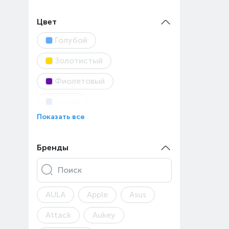
Пункт выдачи Центрального
склада ОРПТ
Цвет
ТК «Армада»
Голубой
ТРЦ «Almaty Mall»
Золотистый
ТРЦ «Asia Park»
Фиолетовый
ТРЦ «FORUM»
Синий
ТРЦ «MART»
Показать все
Темно-серый
ТРЦ Мега Парк, «MEGA Park»
Бежевый
Белый
Бренды
ТЦ «Султан»
Бирюзовый
Поиск
Желтый
Зеленый
AULA
Apple
Asus
Коричневый
Attack
Aukey
Красный