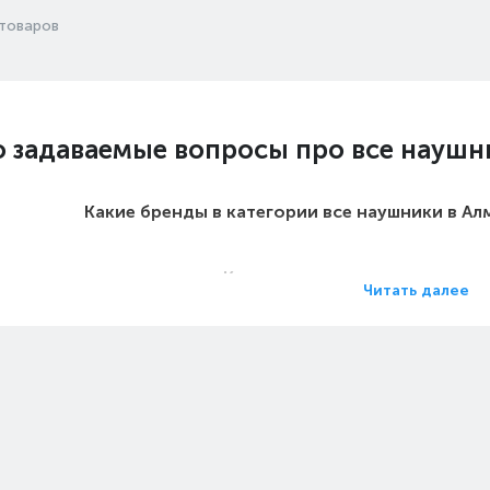
товаров
о задаваемые вопросы про все наушн
Какие бренды в категории все наушники в А
Какие цены на все наушники 
Читать далее
Какие все наушники в Алматы са
Какие самые популярные все наушники в 
 на все наушники - Особенности: Тех