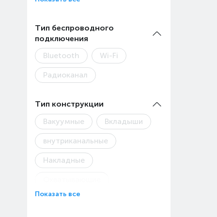
Тип беспроводного
подключения
Bluetooth
Wi-Fi
Радиоканал
Тип конструкции
Вакуумные
Вкладыши
внутриканальные
Накладные
Охватывающие
Показать все
Полноразмерные
Свободные от проводов