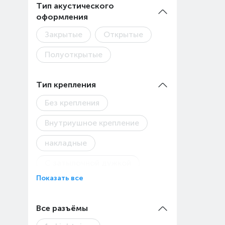
Тип акустического
(TWS)
оформления
Закрытые
Открытые
Полуоткрытые
Тип крепления
Без крепления
Внутриушное крепление
накладные
С затылочной дужкой
Показать все
С креплением на ушах
С оголовьем
Все разъёмы