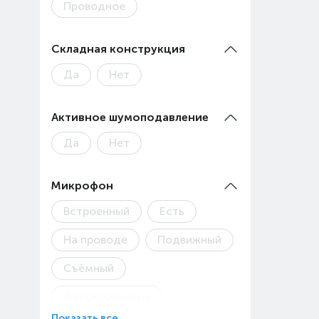
Проводное
Складная конструкция
Да
Нет
Активное шумоподавление
Да
Нет
Микрофон
Встроенный
Есть
На проводе
Подвижный
Съёмный
Фиксированный
Показать все