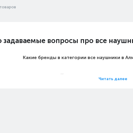
товаров
о задаваемые вопросы про все наушн
Какие бренды в категории все наушники в А
Какие цены на все наушники 
Читать далее
Какие все наушники в Алматы са
Какие самые популярные все наушники в 
 на все наушники - Особенности: да