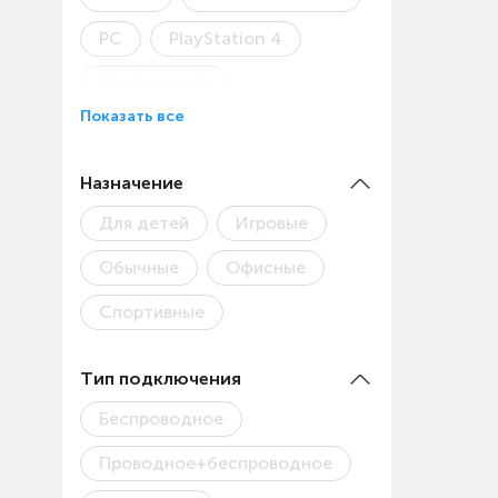
(стои
PC
PlayStation 4
Товар
PlayStation 5
Показать все
Steam Deck
Xbox
Детская модель
Назначение
Для детей
Игровые
Обычные
Офисные
Спортивные
Тип подключения
Беспроводное
Проводное+беспроводное