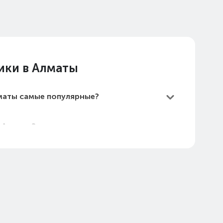
ики в Алматы
лматы самые популярные?
в Алматы?
мые дешевые?
Алматы в 2026 году?
тчик давления в Алматы