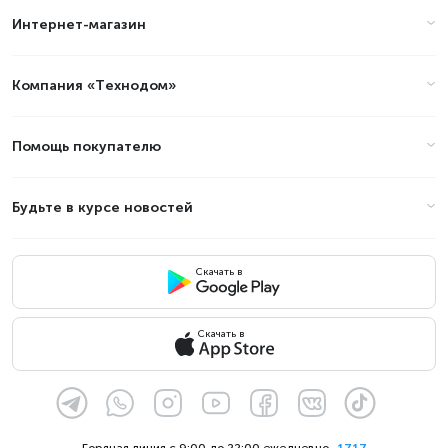
Цены на наушники - Бренды:
Интернет-магазин
Trust в Алматы (стоимость на
Август 2026)
Компания «Технодом»
Товар
Цена
Помощь покупателю
Будьте в курсе новостей
Скачать в
Скачать в