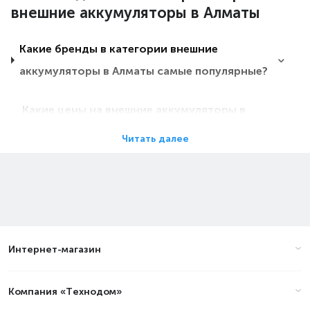
внешние аккумуляторы в Алматы
Какие бренды в категории внешние
аккумуляторы в Алматы самые популярные?
Какие цены на внешние аккумуляторы в
Алматы?
Читать далее
Какие внешние аккумуляторы в Алматы
самые дешевые?
Какие самые популярные внешние
Интернет-магазин
аккумуляторы в Алматы в 2026 году?
Компания «Технодом»
Цены на с экспресс доставкой в