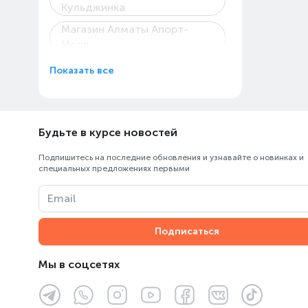
Кульджинка
Магазин Алматы Апорт-
Молл
Магазин Алматы Мега «Mega
Показать все
Center Alma-Ata»
Магазин на Жандосова, 34а
Магазин Технодом на
Будьте в курсе новостей
Райымбека, 147/127
Подпишитесь на последние обновления и узнавайте о новинках и
Пункт выдачи Каскелен
специальных предложениях первыми
Абылай Хана
Email
Пункт выдачи Центрального
склада ОРПТ
Подписаться
ТК «Армада»
Мы в соцсетях
ТРЦ «Almaty Mall»
ТРЦ «Asia Park»