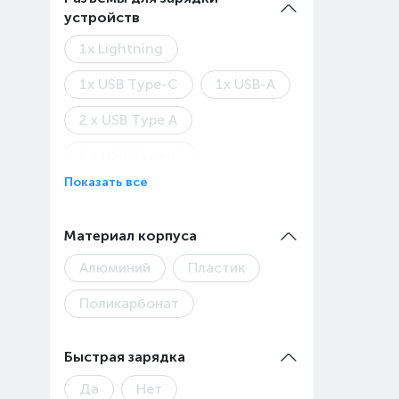
устройств
1x Lightning
1x USB Type-C
1x USB-A
2 x USB Type A
2 x USB Type-C
Показать все
MicroUSB
USB-C
Материал корпуса
Алюминий
Пластик
Поликарбонат
Быстрая зарядка
Да
Нет