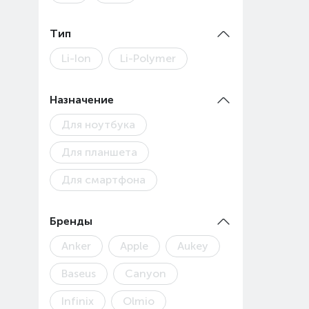
Тип
Li-Ion
Li-Polymer
Назначение
Для ноутбука
Для планшета
Для смартфона
Бренды
Anker
Apple
Aukey
Baseus
Canyon
Infinix
Olmio