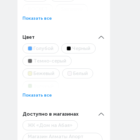
ROCKET
Samsung
Показать все
TTEC
UGREEN
USAMS
Xiaomi
Цвет
Голубой
Черный
Темно-серый
Бежевый
Белый
Зеленый
Показать все
Светло-серый
Серый
Синий
Доступно в магазинах
ЖК «Дом на Абая»
Магазин Алматы Апорт