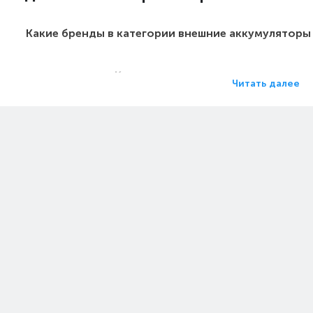
Какие бренды в категории внешние аккумуляторы
Какие цены на внешние аккумулят
Читать далее
Какие внешние аккумуляторы в Алмат
Какие самые популярные внешние аккумулятор
на с экспресс доставкой в Алматы (с
Цен