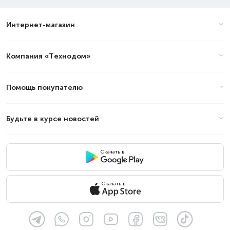
Интернет-магазин
Цены на ноутбуки - Модель
видеокарты: AMD Radeon RX Vega
7 в Алматы (стоимость на Август
Компания «Технодом»
2026)
Помощь покупателю
Товар
Цена
Будьте в курсе новостей
Скачать в
Скачать в