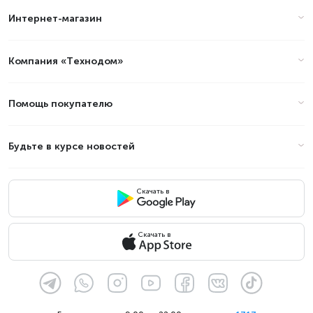
Интернет-магазин
Цены на ноутбуки с процессором
AMD Athlon в Алматы (стоимость
на Август 2026)
Компания «Технодом»
Товар
Цена
Помощь покупателю
Будьте в курсе новостей
Скачать в
Скачать в