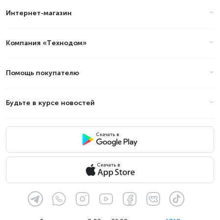
Интернет-магазин
Цены на ноутбуки - Модель
процессора: 1355U в Алматы
(стоимость на Август 2026)
Компания «Технодом»
Товар
Цена
Помощь покупателю
Будьте в курсе новостей
Скачать в
Скачать в