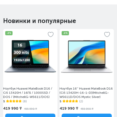
Новинки и популярные
-8%
-8%
Ноутбук Huawei MateBook D16 /
Ноутбук 16'' Huawei MateBook D16
Ci5 13420H / 16ГБ / 1000SSD /
(Ci5 13420H-16-1-D)(MitchellG-
DOS / (MitchellG-W5611/DOS)
W5611D/DOS Mystic Silver)
5
(8)
5
(2)
419 990 ₸
419 990 ₸
455 990 ₸
455 990 ₸