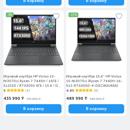
В корзину
В корзину
-9%
-17%
Игровой ноутбук HP Victus 15-
Игровой ноутбук 15,6'' HP Victus
fb3070ci Ryzen 7 7445H / 16ГБ /
15-fb3075ci (Ryzen 7 7445H-16-
512SSD / RTX3050 4ГБ / 15.6 / DOS
512-RTX4050-4-D)(CW2U6EA)
/ (CW2U4EA)
5
(4)
4.85
(8)
435 990 ₸
489 990 ₸
479 990 ₸
589 990 ₸
В корзину
В корзину