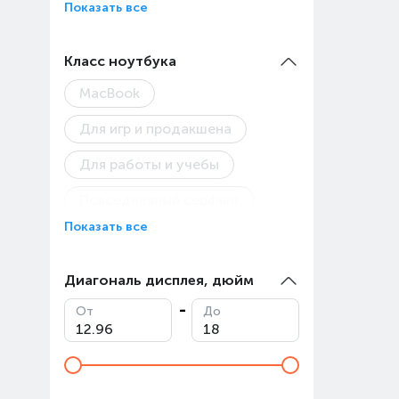
Показать все
Товар
Класс ноутбука
MacBook
Для игр и продакшена
Для работы и учебы
Повседневный серфинг
Показать все
Диагональ дисплея, дюйм
От
До