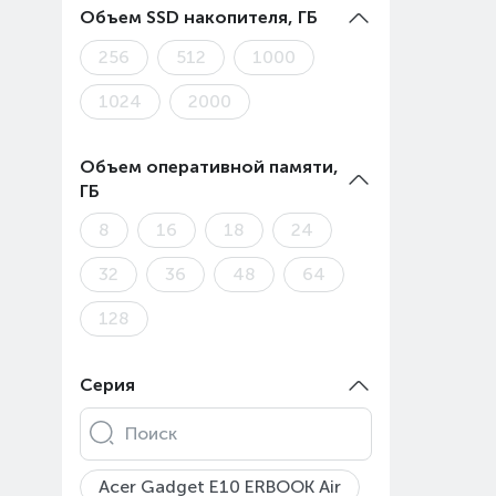
Объем SSD накопителя, ГБ
256
512
1000
1024
2000
Объем оперативной памяти,
ГБ
8
16
18
24
32
36
48
64
128
Серия
Поиск
Acer Gadget E10 ERBOOK Air