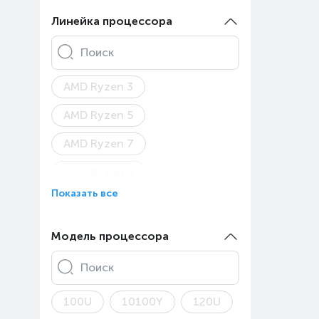
Asus ROG Zephyrus G14
Линейка процессора
Asus ROG Zephyrus G16
Поиск
Asus TUF Gaming
AMD Ryzen 3
Asus TUF Gaming A15
AMD Ryzen 5
Asus TUF Gaming A16
AMD Ryzen 7
Asus TUF Gaming A18
AMD Ryzen 9
Asus TUF Gaming F16
Показать все
AMD Ryzen AI 5
Asus TUF Gaming F17
AMD Ryzen AI 9
Модель процессора
Asus V16
Apple A18 Pro
Apple M1
Asus Vivobook 15
Поиск
Apple M2 Max
Asus Vivobook 16X
100U
10100Y
120U
Apple M2 Pro
Apple M3