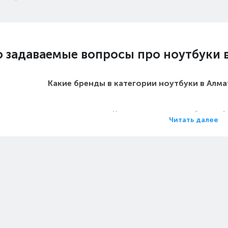
о задаваемые вопросы про ноутбуки 
Какие бренды в категории ноутбуки в Алм
Какие цены на ноутбуки в 
Читать далее
Какие ноутбуки в Алматы самы
Какие самые популярные ноутбуки в Ал
на ноутбуки Lenovo Yoga Pro 7 в Алм