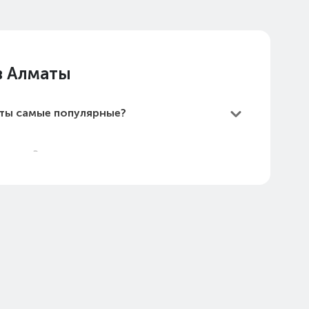
в Алматы
аты самые популярные?
Алматы?
е дешевые?
маты в 2026 году?
аты (стоимость на Август 2026)