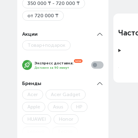
350 000 ₸ - 720 000 ₸
от 720 000 ₸
Част
Акции
Товар+подарок
Экспресс доставка:
Доставим
за 90 минут
Бренды
Acer
Acer Gadget
Apple
Asus
HP
HUAWEI
Honor
Цены 
Lenovo
Tecno