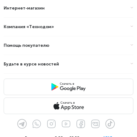
Интернет-магазин
Цены на apple MacBook Max 2024 в
Алматы (стоимость на Август
2026)
Компания «Технодом»
Товар
Цена
Помощь покупателю
Будьте в курсе новостей
Скачать в
Скачать в