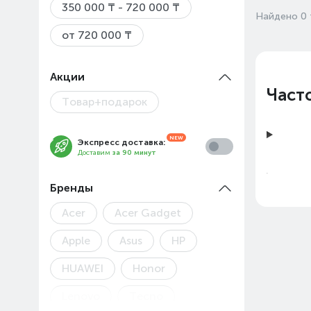
350 000 ₸ - 720 000 ₸
Найдено 0 
от 720 000 ₸
Акции
Част
Товар+подарок
Экспресс доставка:
Доставим
за 90 минут
Бренды
Acer
Acer Gadget
Apple
Asus
HP
HUAWEI
Honor
Lenovo
Tecno
Цены