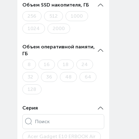
Объем SSD накопителя, ГБ
256
512
1000
1024
2000
Объем оперативной памяти,
ГБ
8
16
18
24
32
36
48
64
128
Серия
Поиск
Acer Gadget E10 ERBOOK Air