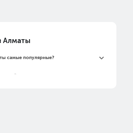
в Алматы
аты самые популярные?
Алматы?
е дешевые?
маты в 2026 году?
и: Hi-Res Audio в Алматы