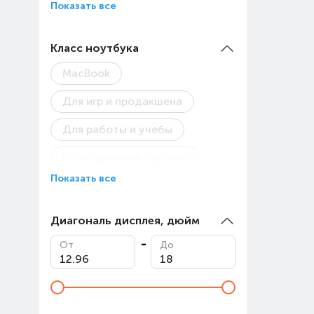
Показать все
(стои
Товар
Класс ноутбука
MacBook
Для игр и продакшена
Для работы и учебы
Повседневный серфинг
Показать все
Диагональ дисплея, дюйм
От
До