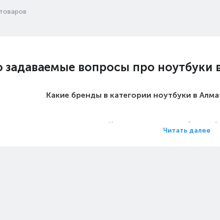
товаров
о задаваемые вопросы про ноутбуки 
Какие бренды в категории ноутбуки в Алм
Какие цены на ноутбуки в 
Читать далее
Какие ноутбуки в Алматы самы
Какие самые популярные ноутбуки в Ал
 на ноутбуки - Функции и особенност