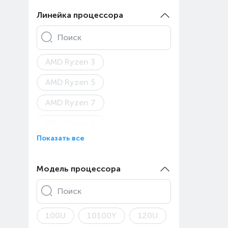
Asus ROG Zephyrus G14
Линейка процессора
Asus ROG Zephyrus G16
Поиск
Asus TUF Gaming A15
AMD Ryzen 3
Asus TUF Gaming A16
AMD Ryzen 5
Asus TUF Gaming
AMD Ryzen 7
Asus TUF Gaming A18
AMD Ryzen 9
Asus TUF Gaming F16
Показать все
AMD Ryzen AI 5
Asus TUF Gaming F17
AMD Ryzen AI 9
Модель процессора
Asus V16
Apple A18 Pro
Apple M1
Asus Vivobook 15
Поиск
Apple M2 Max
Asus Vivobook 16
100U
10100Y
120U
Apple M2 Pro