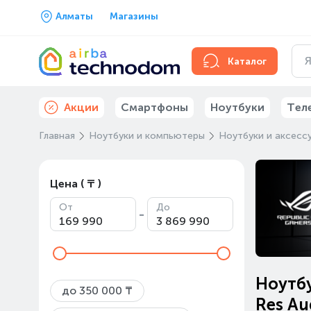
Алматы
Магазины
Каталог
Акции
Смартфоны
Ноутбуки
Тел
Главная
Ноутбуки и компьютеры
Ноутбуки и аксесс
Цена ( ₸ )
От
До
-
Ноутбу
до 350 000 ₸
Res Au