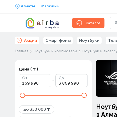
Алматы
Магазины
Каталог
Акции
Смартфоны
Ноутбуки
Тел
Главная
Ноутбуки и компьютеры
Ноутбуки и аксесс
Цена ( ₸ )
От
До
-
Ноутб
до 350 000 ₸
в Алм