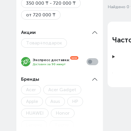
350 000 ₸ - 720 000 ₸
Найдено 0 
от 720 000 ₸
Акции
Част
Товар+подарок
Экспресс доставка:
Доставим
за 90 минут
Бренды
Acer
Acer Gadget
Apple
Asus
HP
HUAWEI
Honor
Lenovo
Tecno
Цены