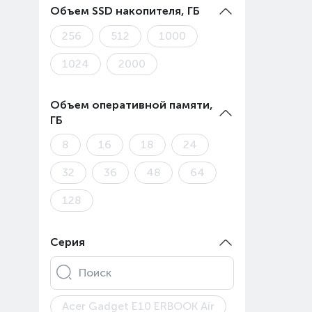
Объем SSD накопителя, ГБ
256
512
1000
1024
2000
Объем оперативной памяти,
ГБ
8
16
18
24
32
36
48
64
128
Серия
Поиск
Acer Gadget E10 ERBOOK Air