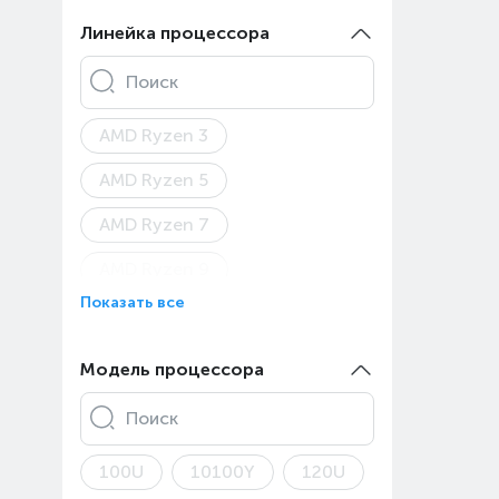
Asus ROG Zephyrus G14
Линейка процессора
Asus ROG Zephyrus G16
Поиск
Asus TUF Gaming A15
AMD Ryzen 3
Asus TUF Gaming A16
AMD Ryzen 5
Asus TUF Gaming F16
AMD Ryzen 7
Asus TUF Gaming
AMD Ryzen 9
Asus TUF Gaming A18
Показать все
AMD Ryzen AI 5
Asus TUF Gaming F17
AMD Ryzen AI 9
Модель процессора
Asus V16
Apple A18 Pro
Apple M1
Asus Vivobook 15
Поиск
Apple M2 Max
Asus Vivobook 16X
100U
10100Y
120U
Apple M2 Pro
Apple M3