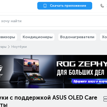
Скачать приложение
евизоры
Кондиционеры
Водонагреватели
Хо
уары
Ноутбуки
уки с поддержкой ASUS OLED Care
аты