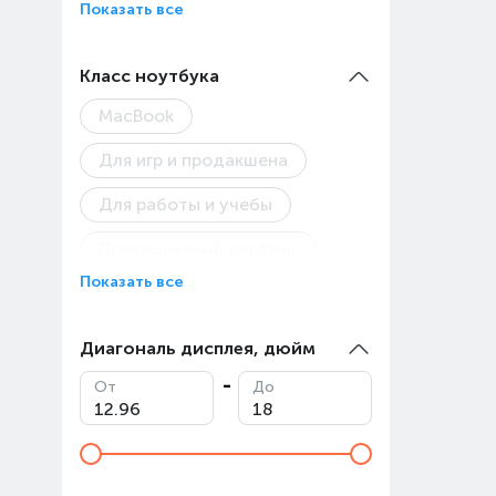
Показать все
Авгус
Товар
Класс ноутбука
MacBook
Для игр и продакшена
Для работы и учебы
Повседневный серфинг
Показать все
Диагональ дисплея, дюйм
От
До