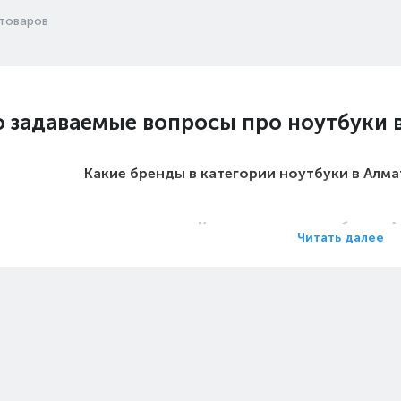
товаров
о задаваемые вопросы про ноутбуки 
Какие бренды в категории ноутбуки в Алм
Какие цены на ноутбуки в 
Читать далее
Какие ноутбуки в Алматы самы
Какие самые популярные ноутбуки в Ал
 на ноутбуки с поддержкой ASUS OLE