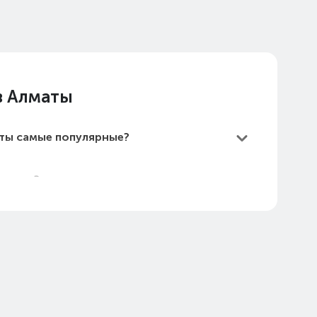
в Алматы
аты самые популярные?
Алматы?
е дешевые?
маты в 2026 году?
D Care в Алматы (стоимость на