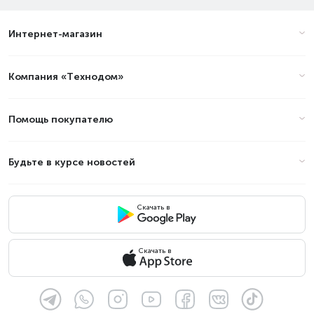
Интернет-магазин
Цены на ноутбуки - Функции и
особенности: AI Noise Canceling в
Алматы (стоимость на Август
Компания «Технодом»
2026)
Помощь покупателю
Товар
Цена
Будьте в курсе новостей
Скачать в
Скачать в