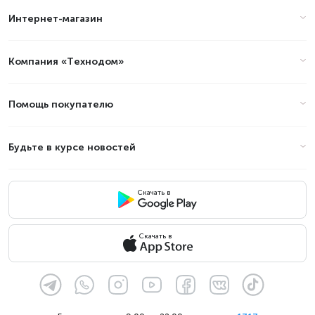
Интернет-магазин
Цены на ноутбуки - Бренды:
Powered by Asus в Алматы
(стоимость на Август 2026)
Компания «Технодом»
Товар
Цена
Помощь покупателю
Будьте в курсе новостей
Скачать в
Скачать в