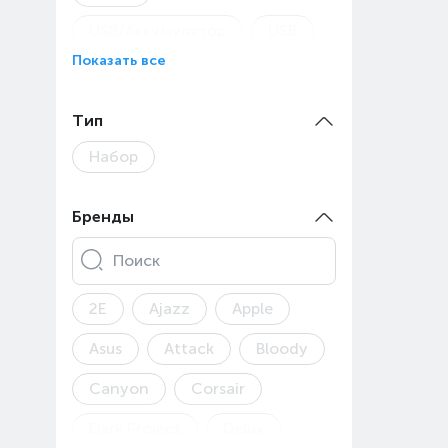
USB/Аккумулятор
USB
Показать все
Аккумулятор
Тип
Набор
Бренды
Поиск
2E
Ajazz
Apple
Asus
Attack
Bloody
Canyon
Corsair
Dark Project
Delux