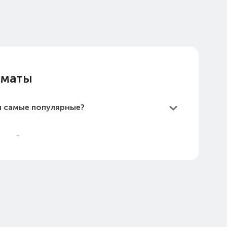
лматы
ы самые популярные?
маты?
дешевые?
ты в 2026 году?