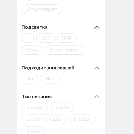
Отсутствует
Подсветка
-
LED
RGB
Есть
Отсутствует
Подходит для левшей
Да
Нет
Тип питания
1 x AAA
1 x AA
1 x AA / 1 x AAA
2 x AAA
2 x AA