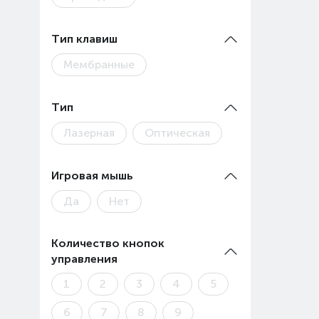
Цены 
Тип клавиш
Товар
Мембранные
Тип
Лазерная
Оптическая
Игровая мышь
Да
Нет
Количество кнопок
управления
1
2
3
4
5
6
7
8
9